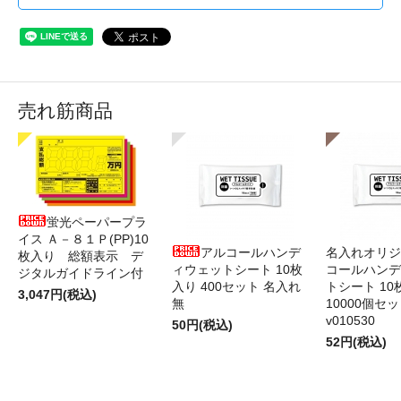
売れ筋商品
蛍光ペーパープラ
イス Ａ－８１Ｐ(PP)10
アルコールハンデ
名入れオリジ
枚入り 総額表示 デ
ィウェットシート 10枚
コールハンデ
ジタルガイドライン付
入り 400セット 名入れ
トシート 10
3,047円(税込)
無
10000個セ
v010530
50円(税込)
52円(税込)