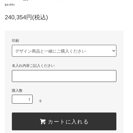
lpk-66n
240,354円(税込)
印刷
名入れ内容ご記入ください
購入数
Ｓ
カートに入れる