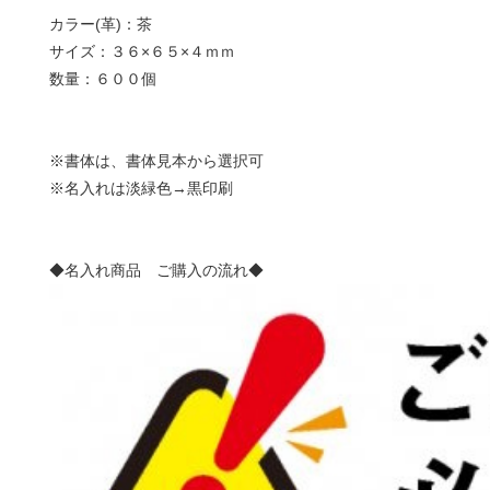
カラー(革)：茶
サイズ：３６×６５×４ｍｍ
数量：６００個
※書体は、書体見本から選択可
※名入れは淡緑色→黒印刷
◆名入れ商品 ご購入の流れ◆