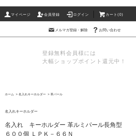
マイページ
会員登録
ログイン
カート(
0
)
メルマガ登録・解除
お問い合わせ
登録無料会員様には
大幅ショップポイント還元中！
ホーム
>
名入れキーホルダー
>
革パール
名入れキーホルダー
名入れ キーホルダー 革ルミパール長角型
６００個 ＬＰＫ－６６Ｎ