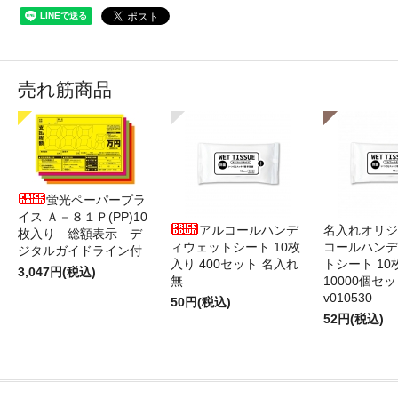
売れ筋商品
蛍光ペーパープラ
イス Ａ－８１Ｐ(PP)10
アルコールハンデ
名入れオリジ
枚入り 総額表示 デ
ィウェットシート 10枚
コールハンデ
ジタルガイドライン付
入り 400セット 名入れ
トシート 10
3,047円(税込)
無
10000個セ
v010530
50円(税込)
52円(税込)