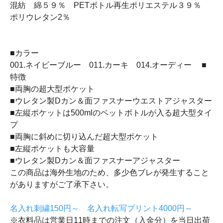
混紡 綿５９％ PETボトル再生ポリエステル３９％
ポリウレタン2％
■カラー
001.ネイビーブルー 011.カーキ 014.オーディー ■
特徴
■両胸の超大型ポケット
■ウレタン製Dカン＆面ファスナーウエストアジャスター
■左縦ポケットは500mlのペットボトルが入る超大型タイ
プ
■両胸に斜めに切り込んだ超大型ポケット
■左縦ポケットも大容量
■ウレタン製Dカン＆面ファスナーアジャスター
この商品は海外生地のため、多少色ブレが発生すること
がありますがご了承下さい。
名入れ刺繍150円～ 名入れ転写プリント4000円～
※衣料品は営業日11時までの注文（入金分）を当日出荷