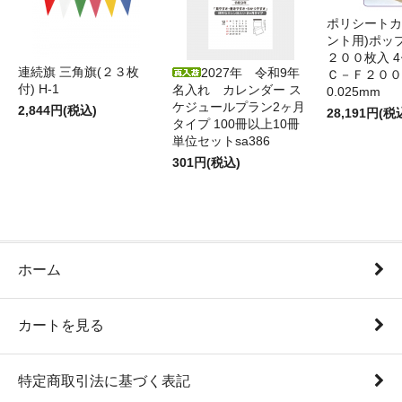
ポリシートカ
ント用)ポッ
２００枚入 4
連続旗 三角旗(２３枚
2027年 令和9年
Ｃ－Ｆ２００
付) H-1
名入れ カレンダー ス
0.025mm
ケジュールプラン2ヶ月
2,844円(税込)
28,191円(税
タイプ 100冊以上10冊
単位セットsa386
301円(税込)
ホーム
カートを見る
特定商取引法に基づく表記