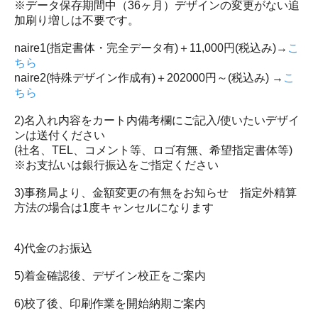
※データ保存期間中（36ヶ月）デザインの変更がない追
加刷り増しは不要です。
naire1(指定書体・完全データ有)＋11,000円(税込み)→
こ
ちら
naire2(特殊デザイン作成有)＋202000円～(税込み) →
こ
ちら
2)名入れ内容をカート内備考欄にご記入/使いたいデザイ
ンは送付ください
(社名、TEL、コメント等、ロゴ有無、希望指定書体等)
※お支払いは銀行振込をご指定ください
3)事務局より、金額変更の有無をお知らせ 指定外精算
方法の場合は1度キャンセルになります
4)代金のお振込
5)着金確認後、デザイン校正をご案内
6)校了後、印刷作業を開始納期ご案内