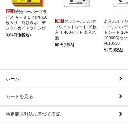
蛍光ペーパープラ
イス Ａ－８１Ｐ(PP)10
アルコールハンデ
名入れオリジ
枚入り 総額表示 デ
ィウェットシート 10枚
コールハンデ
ジタルガイドライン付
入り 400セット 名入れ
トシート 10
3,047円(税込)
無
10000個セ
v010530
50円(税込)
52円(税込)
ホーム
カートを見る
特定商取引法に基づく表記