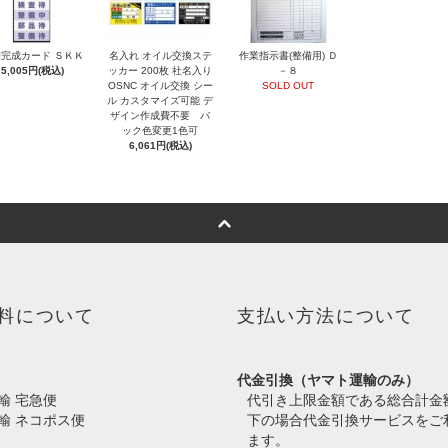
完成カード ＳＫＫ
名入れ オイル交換ステ
作業指示書(整備用) Ｄ
5,005円(税込)
ッカー 200枚 社名入り
－８
OSNC オイル交換 シー
SOLD OUT
ル カスタマイズ可能 デ
ザイン作成費不要 バ
ック色変更1色可
6,061円(税込)
料について
支払い方法について
代金引換（ヤマト運輸のみ）
輸 宅急便
代引き上限金額である総合計金
輸 ネコポス便
下の場合代金引換サービスをご
ます。