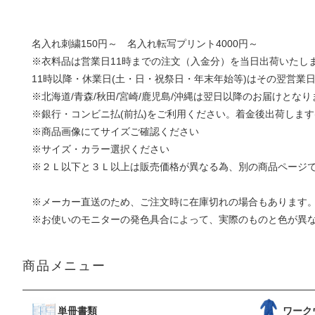
名入れ刺繍150円～ 名入れ転写プリント4000円～
※衣料品は営業日11時までの注文（入金分）を当日出荷いたし
11時以降・休業日(土・日・祝祭日・年末年始等)はその翌営業
※北海道/青森/秋田/宮崎/鹿児島/沖縄は翌日以降のお届けとなり
※銀行・コンビニ払(前払)をご利用ください。着金後出荷します
※商品画像にてサイズご確認ください
※サイズ・カラー選択ください
※２Ｌ以下と３Ｌ以上は販売価格が異なる為、別の商品ページ
※メーカー直送のため、ご注文時に在庫切れの場合もあります
※お使いのモニターの発色具合によって、実際のものと色が異
商品メニュー
単冊書類
ワーク