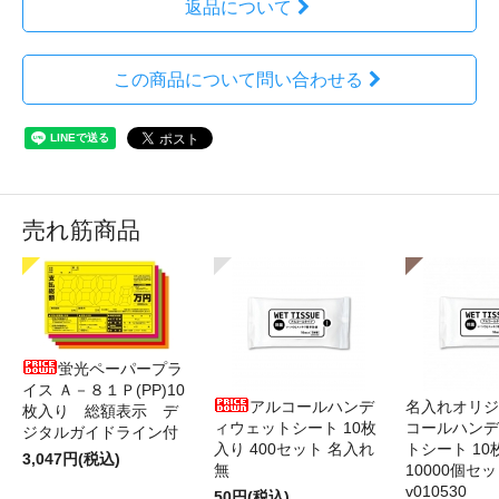
返品について
この商品について問い合わせる
売れ筋商品
蛍光ペーパープラ
イス Ａ－８１Ｐ(PP)10
アルコールハンデ
名入れオリジ
枚入り 総額表示 デ
ィウェットシート 10枚
コールハンデ
ジタルガイドライン付
入り 400セット 名入れ
トシート 10
3,047円(税込)
無
10000個セ
v010530
50円(税込)