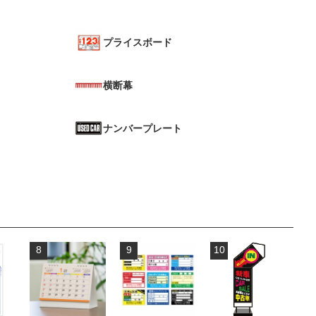
プライスボード
横断幕
ナンバープレート
8
9
10