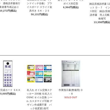
応 適格請求書発行
ンドイッチ合板） プラ
ボイス対応型
納品見積請求書 1
業者番号表記あり
イスボード スライド金
6,364円(税込)
ット Ｄ－７ イ
10,272円(税込)
具付き ＳＫ－２５
ス対応 納品/見
50,131円(税込)
請求書 売上元帳
枚複写
13,358円(税込
完成カード ＳＫＫ
名入れ オイル交換ステ
作業指示書(整備用) Ｄ
5,005円(税込)
ッカー 200枚 社名入り
－８
OSNC オイル交換 シー
SOLD OUT
ル カスタマイズ可能 デ
ザイン作成費不要 バ
ック色変更1色可