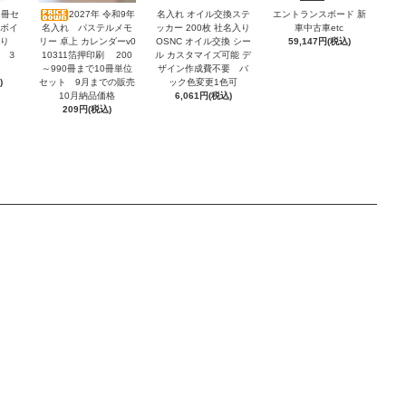
2冊セ
2027年 令和9年
名入れ オイル交換ステ
エントランスボード 新
ンボイ
名入れ パステルメモ
ッカー 200枚 社名入り
車中古車etc
積り
リー 卓上 カレンダーv0
OSNC オイル交換 シー
59,147円(税込)
 ３
10311箔押印刷 200
ル カスタマイズ可能 デ
～990冊まで10冊単位
ザイン作成費不要 バ
)
セット 9月までの販売
ック色変更1色可
10月納品価格
6,061円(税込)
209円(税込)