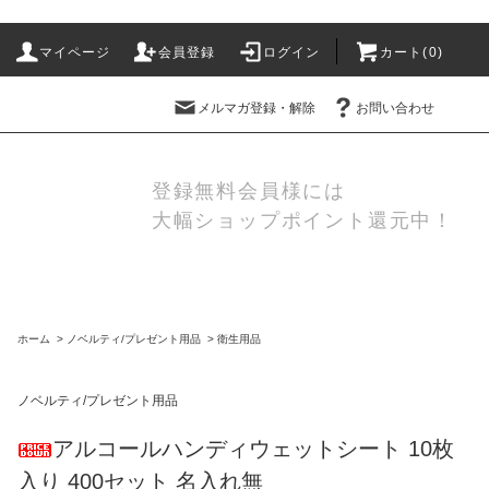
マイページ
会員登録
ログイン
カート(
0
)
メルマガ登録・解除
お問い合わせ
登録無料会員様には
大幅ショップポイント還元中！
ホーム
>
ノベルティ/プレゼント用品
>
衛生用品
ノベルティ/プレゼント用品
アルコールハンディウェットシート 10枚
入り 400セット 名入れ無