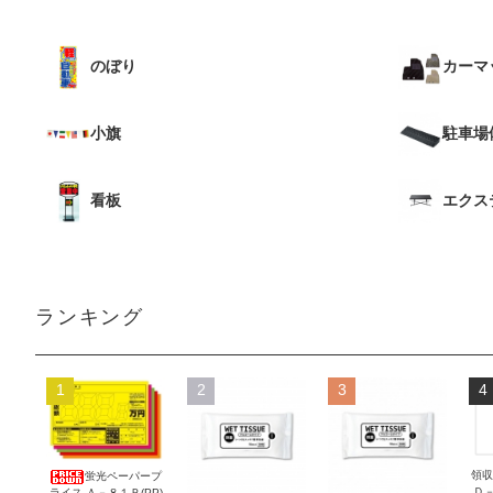
のぼり
カーマ
小旗
駐車場
看板
エクス
ランキング
1
2
3
4
領収
蛍光ペーパープ
Ｄ
ライス Ａ－８１Ｐ(PP)