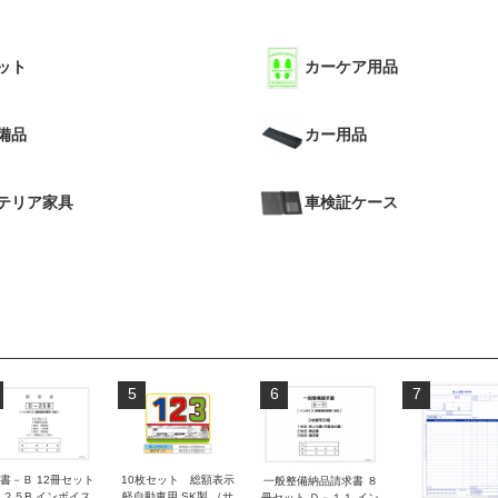
ット
カーケア用品
備品
カー用品
テリア家具
車検証ケース
5
6
7
書－Ｂ 12冊セット
10枚セット 総額表示
一般整備納品請求書 ８
－２５B インボイス
軽自動車用 SK製 （サ
冊セット Ｄ－１１ イン