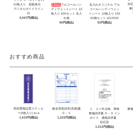
対
10枚入り 総額表示
アルコールハン
名入れオリジナル アル
事
デジタルガイドライン
ディウェットシート 10
コールハンディウェッ
付
枚入り 400セット 名入
トシート 10枚入り 100
3,047円(税込)
れ無
00個セット v010530
50円(税込)
52円(税込)
おすすめ商品
防犯警報設置ステッカ
鈑金塗装請求(見積)書
１、２ヶ年点検、車検
整備
ー(5枚入り) bc-k
Ｄ－５
整備請求書 Ｄ－９ イン
1,619円(税込)
1,222円(税込)
ボイス 適格請求書
対応型
1,212円(税込)