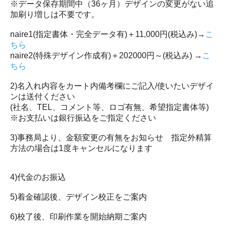
※データ保存期間中（36ヶ月）デザインの変更がない追
加刷り増しは不要です。
naire1(指定書体・完全データ有)＋11,000円(税込み)→
こ
ちら
naire2(特殊デザイン作成有)＋202000円～(税込み) →
こ
ちら
2)名入れ内容をカート内備考欄にご記入/使いたいデザイ
ンは送付ください
(社名、TEL、コメント等、ロゴ有無、希望指定書体等)
※お支払いは銀行振込をご指定ください
3)事務局より、金額変更の有無をお知らせ 指定外精算
方法の場合は1度キャンセルになります
4)代金のお振込
5)着金確認後、デザイン校正をご案内
6)校了後、印刷作業を開始納期ご案内