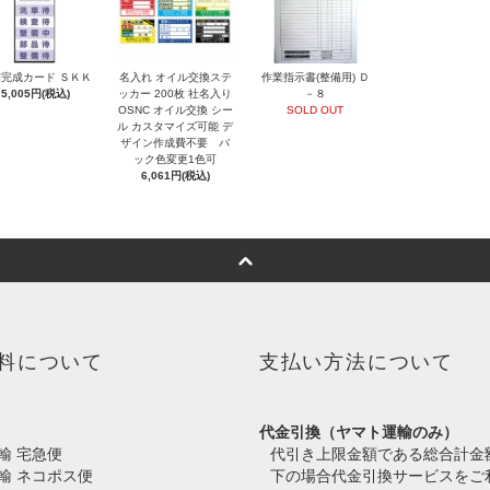
完成カード ＳＫＫ
名入れ オイル交換ステ
作業指示書(整備用) Ｄ
5,005円(税込)
ッカー 200枚 社名入り
－８
OSNC オイル交換 シー
SOLD OUT
ル カスタマイズ可能 デ
ザイン作成費不要 バ
ック色変更1色可
6,061円(税込)
料について
支払い方法について
代金引換（ヤマト運輸のみ）
輸 宅急便
代引き上限金額である総合計金
輸 ネコポス便
下の場合代金引換サービスをご