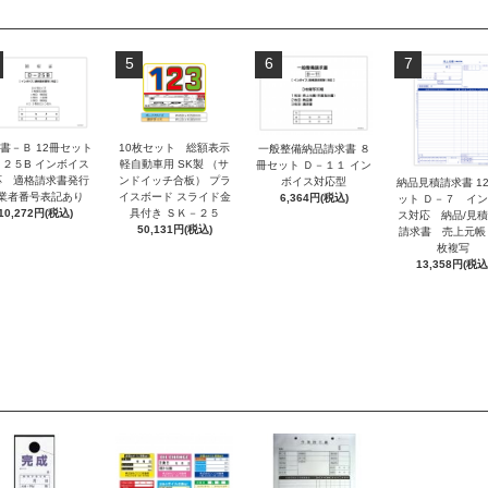
5
6
7
書－Ｂ 12冊セット
10枚セット 総額表示
一般整備納品請求書 ８
－２５B インボイス
軽自動車用 SK製 （サ
冊セット Ｄ－１１ イン
応 適格請求書発行
ンドイッチ合板） プラ
ボイス対応型
納品見積請求書 1
業者番号表記あり
イスボード スライド金
6,364円(税込)
ット Ｄ－７ イ
10,272円(税込)
具付き ＳＫ－２５
ス対応 納品/見
50,131円(税込)
請求書 売上元帳
枚複写
13,358円(税込