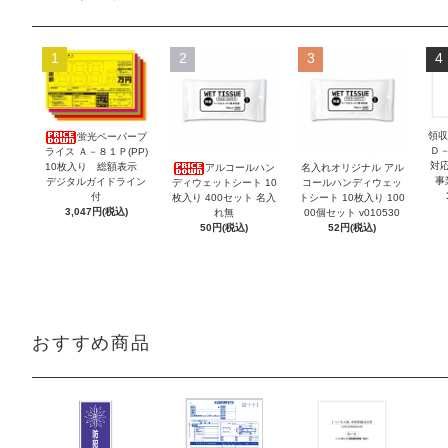
1
2
3
4
領収
蛍光ペーパープ
Ｄ
ライス Ａ－８１Ｐ(PP)
対
10枚入り 総額表示
アルコールハン
名入れオリジナル アル
事
デジタルガイドライン
ディウェットシート 10
コールハンディウェッ
付
枚入り 400セット 名入
トシート 10枚入り 100
3,047円(税込)
れ無
00個セット v010530
50円(税込)
52円(税込)
おすすめ商品