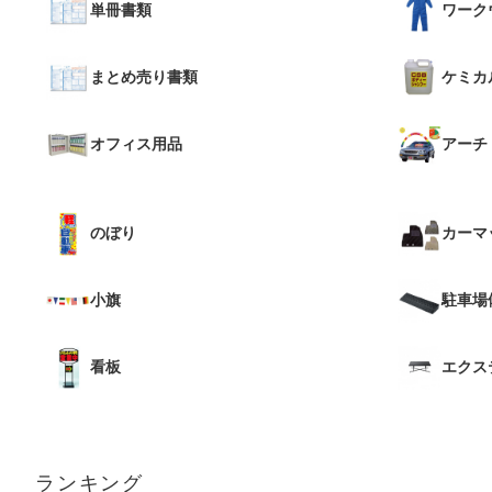
単冊書類
ワーク
まとめ売り書類
ケミカ
オフィス用品
アーチ
のぼり
カーマ
小旗
駐車場
看板
エクス
ランキング