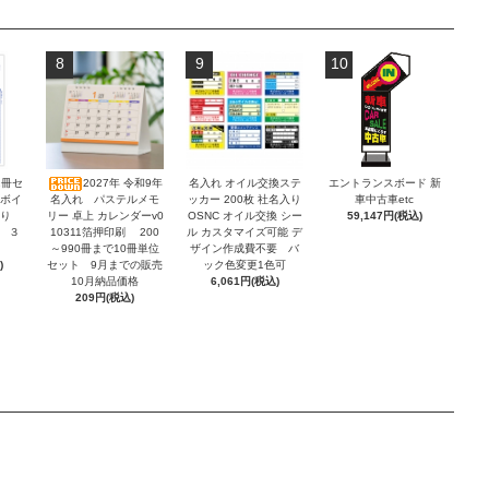
8
9
10
2冊セ
2027年 令和9年
名入れ オイル交換ステ
エントランスボード 新
ンボイ
名入れ パステルメモ
ッカー 200枚 社名入り
車中古車etc
積り
リー 卓上 カレンダーv0
OSNC オイル交換 シー
59,147円(税込)
 ３
10311箔押印刷 200
ル カスタマイズ可能 デ
～990冊まで10冊単位
ザイン作成費不要 バ
)
セット 9月までの販売
ック色変更1色可
10月納品価格
6,061円(税込)
209円(税込)