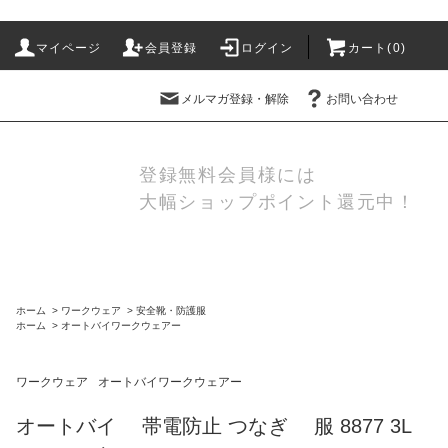
マイページ
会員登録
ログイン
カート(
0
)
メルマガ登録・解除
お問い合わせ
登録無料会員様には
大幅ショップポイント還元中！
ホーム
>
ワークウェア
>
安全靴・防護服
ホーム
>
オートバイワークウェアー
ワークウェア
オートバイワークウェアー
オートバイ 帯電防止 つなぎ 服 8877 3L