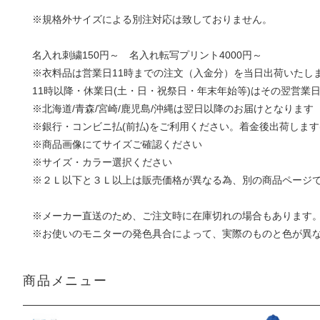
※規格外サイズによる別注対応は致しておりません。
名入れ刺繍150円～ 名入れ転写プリント4000円～
※衣料品は営業日11時までの注文（入金分）を当日出荷いたし
11時以降・休業日(土・日・祝祭日・年末年始等)はその翌営業
※北海道/青森/宮崎/鹿児島/沖縄は翌日以降のお届けとなります
※銀行・コンビニ払(前払)をご利用ください。着金後出荷します
※商品画像にてサイズご確認ください
※サイズ・カラー選択ください
※２Ｌ以下と３Ｌ以上は販売価格が異なる為、別の商品ページ
※メーカー直送のため、ご注文時に在庫切れの場合もあります
※お使いのモニターの発色具合によって、実際のものと色が異
商品メニュー