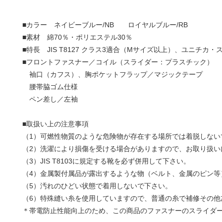
■カラー ネイビーブルー/NB ロイヤルブルー/RB
■素材 綿70％・ポリエステル30％
■特長 JIS T8127 クラス3適合（Mサイズ以上）、ユニ
■フロントファスナー／コイル（スライダー：プラスチック）
袖口（カフス）、胸ポケットフラップ／マジックテープ
腰帯脇ゴム仕様
ペン差し／左袖
■取扱い上の注意事項
（1）可燃性物質のような危険物が存在する場所では着脱しない
（2）洗濯により損傷を受ける場合がありますので、お取り扱い
（3）JIS T8103に規定する靴を必ず併用して下さい。
（4）金属製付属品が露出するような物（ベルト、金属のピン等
（5）汚れのひどい状態で着用しないで下さい。
（6）特殊縫い糸を使用していますので、普通の糸で補修その他
＊帯電防止性能向上のため、この商品のファスナーのスライダ