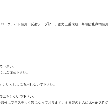
チカ・スパークライト使用（反射テープ部）、強力三重環縫、帯電防止織物使
で下さい。
にはご注意下さい。
）といっしょに着用しないで下さい。
加工をしないで下さい。
ー部分はプラスチック製になっております。金属製のものに比べ耐久性