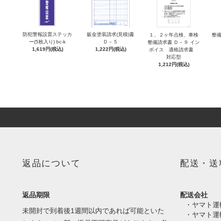
防犯警報設置ステッカ
鈑金塗装請求(見積)書
１、２ヶ年点検、車検
整備
ー(5枚入り) bc-k
Ｄ－５
整備請求書 Ｄ－９ イン
1,619円(税込)
1,222円(税込)
ボイス 適格請求書
対応型
1,212円(税込)
返品について
配送・送
返品期限
配送会社
・ヤマト運
未開封で到着後1週間以内であれば可能といた
・ヤマト運