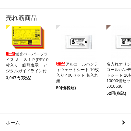
売れ筋商品
蛍光ペーパープラ
イス Ａ－８１Ｐ(PP)10
アルコールハンデ
名入れオリジ
枚入り 総額表示 デ
ィウェットシート 10枚
コールハンデ
ジタルガイドライン付
入り 400セット 名入れ
トシート 10
3,047円(税込)
無
10000個セ
v010530
50円(税込)
52円(税込)
ホーム