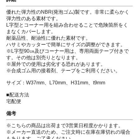
優れた弾力性のNBR(発泡ゴム)製です。非常に柔らかく
弾力性のある素材です。
L字型とコーナー用を組み合わせることで危険箇所をく
まなくカバーします。
耐薬品性、耐油性に優れた素材です。
ハサミやカッターで簡単にサイズの調整ができます。
※L字型90㎝及びコーナー用は、専用両面テープ付きで
す。その他は別売りとなります。
※屋外での使用は劣化する恐れがあります。
※合成ゴム用の接着剤、テープをご利用ください。
サイズ：W37mm、L70mm、H31mm、t9mm
■配送方法
宅配便
備考
※こちらの商品は出荷まで3営業日程度かかります。
※メーカー直送のため、ご注文時に在庫在庫切れの場合
もあります。ご了承ください。