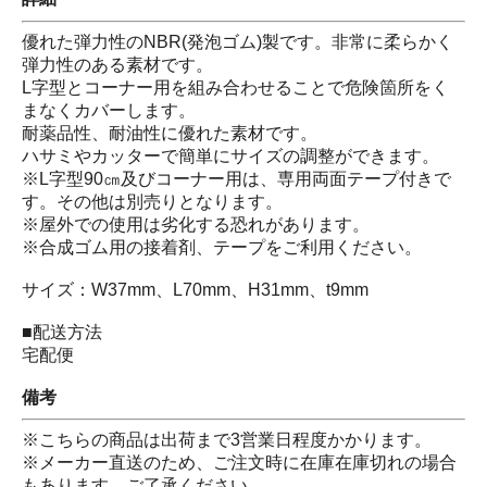
優れた弾力性のNBR(発泡ゴム)製です。非常に柔らかく
弾力性のある素材です。
L字型とコーナー用を組み合わせることで危険箇所をく
まなくカバーします。
耐薬品性、耐油性に優れた素材です。
ハサミやカッターで簡単にサイズの調整ができます。
※L字型90㎝及びコーナー用は、専用両面テープ付きで
す。その他は別売りとなります。
※屋外での使用は劣化する恐れがあります。
※合成ゴム用の接着剤、テープをご利用ください。
サイズ：W37mm、L70mm、H31mm、t9mm
■配送方法
宅配便
備考
※こちらの商品は出荷まで3営業日程度かかります。
※メーカー直送のため、ご注文時に在庫在庫切れの場合
もあります。ご了承ください。