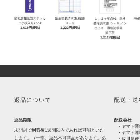
防犯警報設置ステッカ
鈑金塗装請求(見積)書
１、２ヶ年点検、車検
整備
ー(5枚入り) bc-k
Ｄ－５
整備請求書 Ｄ－９ イン
1,619円(税込)
1,222円(税込)
ボイス 適格請求書
対応型
1,212円(税込)
返品について
配送・送
返品期限
配送会社
・ヤマト運
未開封で到着後1週間以内であれば可能といた
・ヤマト運
します。（一部、返品不可商品があります。必
・佐川急便