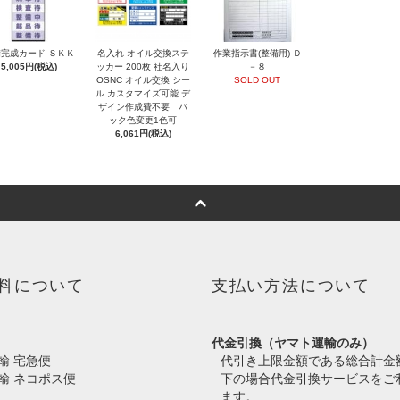
完成カード ＳＫＫ
名入れ オイル交換ステ
作業指示書(整備用) Ｄ
5,005円(税込)
ッカー 200枚 社名入り
－８
OSNC オイル交換 シー
SOLD OUT
ル カスタマイズ可能 デ
ザイン作成費不要 バ
ック色変更1色可
6,061円(税込)
料について
支払い方法について
代金引換（ヤマト運輸のみ）
輸 宅急便
代引き上限金額である総合計金
輸 ネコポス便
下の場合代金引換サービスをご
ます。