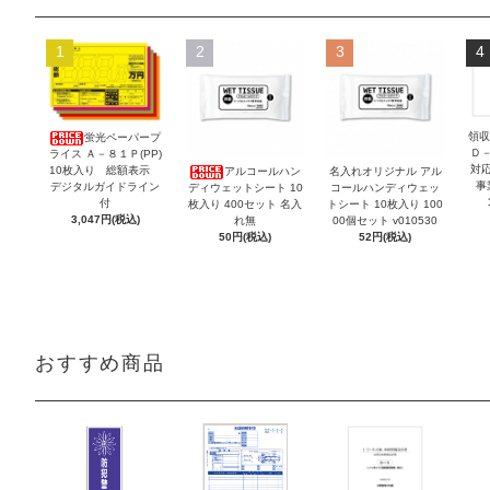
1
2
3
4
領収
蛍光ペーパープ
Ｄ
ライス Ａ－８１Ｐ(PP)
対
10枚入り 総額表示
アルコールハン
名入れオリジナル アル
事
デジタルガイドライン
ディウェットシート 10
コールハンディウェッ
付
枚入り 400セット 名入
トシート 10枚入り 100
3,047円(税込)
れ無
00個セット v010530
50円(税込)
52円(税込)
おすすめ商品