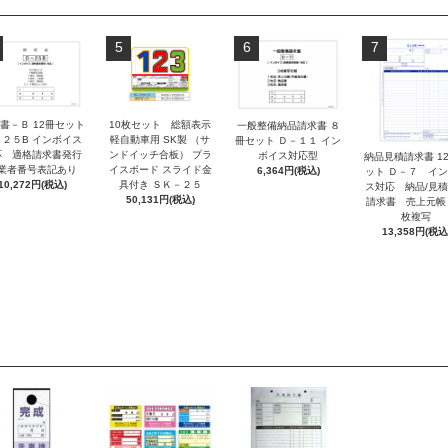
5
6
7
書－Ｂ 12冊セット
10枚セット 総額表示
一般整備納品請求書 ８
－２５B インボイス
軽自動車用 SK製 （サ
冊セット Ｄ－１１ イン
応 適格請求書発行
ンドイッチ合板） プラ
ボイス対応型
納品見積請求書 1
業者番号表記あり
イスボード スライド金
6,364円(税込)
ット Ｄ－７ イ
10,272円(税込)
具付き ＳＫ－２５
ス対応 納品/見
50,131円(税込)
請求書 売上元帳
枚複写
13,358円(税込