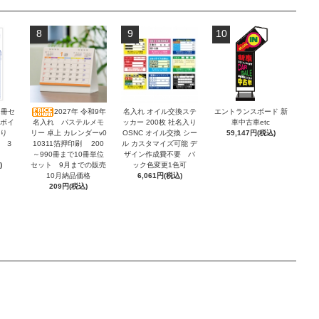
8
9
10
2冊セ
2027年 令和9年
名入れ オイル交換ステ
エントランスボード 新
ンボイ
名入れ パステルメモ
ッカー 200枚 社名入り
車中古車etc
積り
リー 卓上 カレンダーv0
OSNC オイル交換 シー
59,147円(税込)
 ３
10311箔押印刷 200
ル カスタマイズ可能 デ
～990冊まで10冊単位
ザイン作成費不要 バ
)
セット 9月までの販売
ック色変更1色可
10月納品価格
6,061円(税込)
209円(税込)