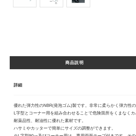
商品説明
詳細
優れた弾力性のNBR(発泡ゴム)製です。非常に柔らかく弾力性
L字型とコーナー用を組み合わせることで危険箇所をくまなくカ
耐薬品性、耐油性に優れた素材です。
ハサミやカッターで簡単にサイズの調整ができます。
※L字型90㎝及びコーナー用は、専用両面テープ付きです。そ