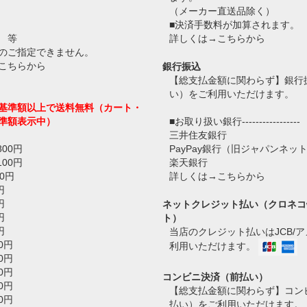
（メーカー直送品除く）
■決済手数料が加算されます。
 等
詳しくは→
こちらから
のご指定できません。
こちらから
銀行振込
【総支払金額に関わらず】銀行
い）をご利用いただけます。
基準額以上で送料無料（カート・
準額表示中）
■お取り扱い銀行-----------------
三井住友銀行
800円
PayPay銀行（旧ジャパンネッ
100円
楽天銀行
0円
詳しくは→
こちらから
円
円
ネットクレジット払い（クロネコ
円
ト）
円
当店のクレジット払いはJCB/
0円
利用いただけます。
0円
0円
コンビニ決済（前払い）
0円
【総支払金額に関わらず】コン
0円
払い）をご利用いただけます。