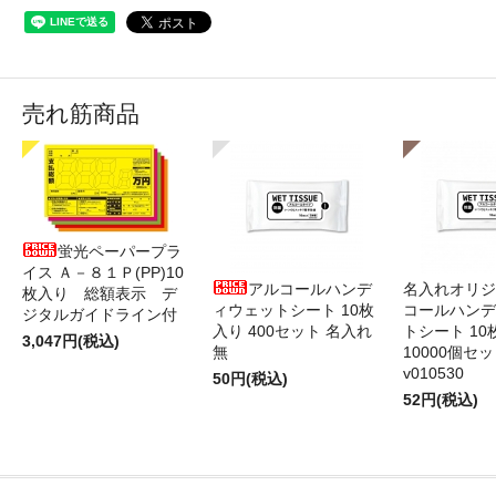
売れ筋商品
蛍光ペーパープラ
イス Ａ－８１Ｐ(PP)10
アルコールハンデ
名入れオリジ
枚入り 総額表示 デ
ィウェットシート 10枚
コールハンデ
ジタルガイドライン付
入り 400セット 名入れ
トシート 10
3,047円(税込)
無
10000個セ
v010530
50円(税込)
52円(税込)