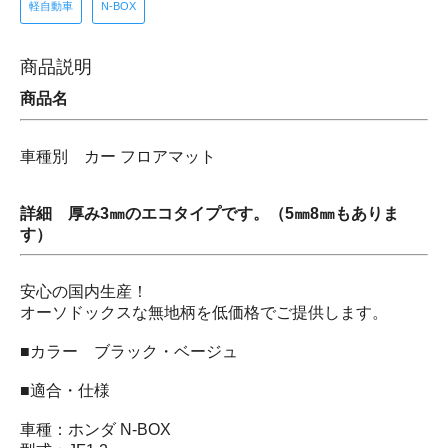
軽自動車
N-BOX
商品説明
商品名
車種別 カー フロアマット
詳細 厚み3㎜のエコタイプです。（5㎜8㎜もありま
す）
安心の国内生産！
オーソドックスな無地柄を低価格でご提供します。
■カラー ブラック・ベージュ
■適合・仕様
車種：ホンダ N-BOX