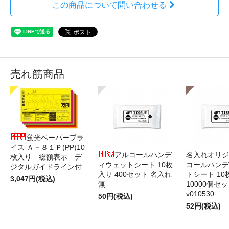
この商品について問い合わせる
売れ筋商品
蛍光ペーパープラ
イス Ａ－８１Ｐ(PP)10
アルコールハンデ
名入れオリジ
枚入り 総額表示 デ
ィウェットシート 10枚
コールハンデ
ジタルガイドライン付
入り 400セット 名入れ
トシート 10
3,047円(税込)
無
10000個セ
v010530
50円(税込)
52円(税込)