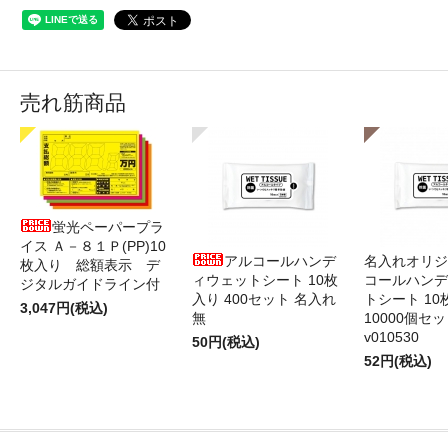
売れ筋商品
蛍光ペーパープラ
イス Ａ－８１Ｐ(PP)10
アルコールハンデ
名入れオリジ
枚入り 総額表示 デ
ィウェットシート 10枚
コールハンデ
ジタルガイドライン付
入り 400セット 名入れ
トシート 10
3,047円(税込)
無
10000個セ
v010530
50円(税込)
52円(税込)