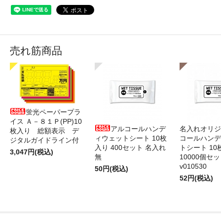
売れ筋商品
蛍光ペーパープラ
イス Ａ－８１Ｐ(PP)10
アルコールハンデ
名入れオリジ
枚入り 総額表示 デ
ィウェットシート 10枚
コールハンデ
ジタルガイドライン付
入り 400セット 名入れ
トシート 10
3,047円(税込)
無
10000個セ
v010530
50円(税込)
52円(税込)