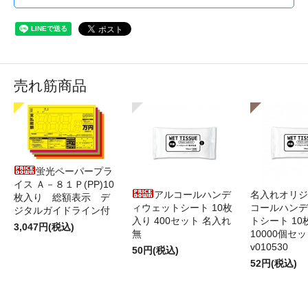
売れ筋商品
蛍光ペーパープラ
イス Ａ－８１Ｐ(PP)10
アルコールハンデ
名入れオリジ
枚入り 総額表示 デ
ィウェットシート 10枚
コールハンデ
ジタルガイドライン付
入り 400セット 名入れ
トシート 10
3,047円(税込)
無
10000個セ
v010530
50円(税込)
52円(税込)