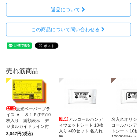
返品について
この商品について問い合わせる
売れ筋商品
蛍光ペーパープラ
イス Ａ－８１Ｐ(PP)10
アルコールハンデ
名入れオリジ
枚入り 総額表示 デ
ィウェットシート 10枚
コールハンデ
ジタルガイドライン付
入り 400セット 名入れ
トシート 10
3,047円(税込)
無
10000個セ