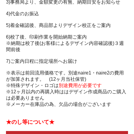
3)事務局より、金額変更の有無、納期目安をお知らせ
4)代金のお振込
5)着金確認後、商品部よりデザイン校正をご案内
6)校了後、印刷作業を開始納期ご案内
※納期は校了後(お客様によるデザイン内容確認後)３週
間前後
7)ご案内日程に指定場所へお届け
※表示は前回流用価格です。別途naire1・naire2の費用
が加算されます。 (12ヶ月当社保管)
※特殊デザイン・ロゴは
別途費用が必要です
※12ヶ月以内の再購入時ははデザイン作成商品のご購入
は必要ありません
※メーカー在庫品の為、欠品の場合がございます
★のし等について★