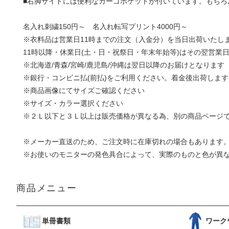
■右脚サイドには便利なカーゴポケットが付いています。もちろ
名入れ刺繍150円～ 名入れ転写プリント4000円～
※衣料品は営業日11時までの注文（入金分）を当日出荷いたし
11時以降・休業日(土・日・祝祭日・年末年始等)はその翌営業
※北海道/青森/宮崎/鹿児島/沖縄は翌日以降のお届けとなります
※銀行・コンビニ払(前払)をご利用ください。着金後出荷します
※商品画像にてサイズご確認ください
※サイズ・カラー選択ください
※２Ｌ以下と３Ｌ以上は販売価格が異なる為、別の商品ページ
※メーカー直送のため、ご注文時に在庫切れの場合もあります
※お使いのモニターの発色具合によって、実際のものと色が異
商品メニュー
単冊書類
ワーク