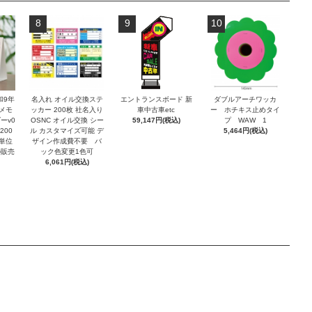
8
9
10
和9年
名入れ オイル交換ステ
エントランスボード 新
ダブルアーチワッカ
メモ
ッカー 200枚 社名入り
車中古車etc
ー ホチキス止めタイ
ーv0
OSNC オイル交換 シー
59,147円(税込)
プ WAW 1
200
ル カスタマイズ可能 デ
5,464円(税込)
冊単位
ザイン作成費不要 バ
の販売
ック色変更1色可
6,061円(税込)