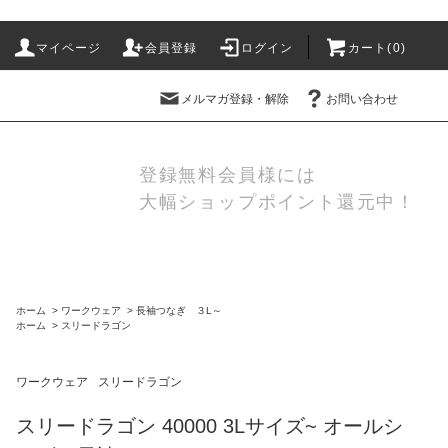
マイページ
会員登録
ログイン
カート(
0
)
メルマガ登録・解除
お問い合わせ
登録無料会員様には
大幅ショップポイント還元中！
ホーム
>
ワークウェア
>
長袖つなぎ ３L～
ホーム
>
スリードラゴン
ワークウェア
スリードラゴン
スリードラゴン 40000 3Lサイズ~ オールシ