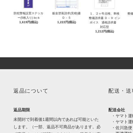
防犯警報設置ステッカ
鈑金塗装請求(見積)書
１、２ヶ年点検、車検
整備
ー(5枚入り) bc-k
Ｄ－５
整備請求書 Ｄ－９ イン
1,619円(税込)
1,222円(税込)
ボイス 適格請求書
対応型
1,212円(税込)
返品について
配送・送
返品期限
配送会社
・ヤマト運
未開封で到着後1週間以内であれば可能といた
・ヤマト運
します。（一部、返品不可商品があります。必
・佐川急便