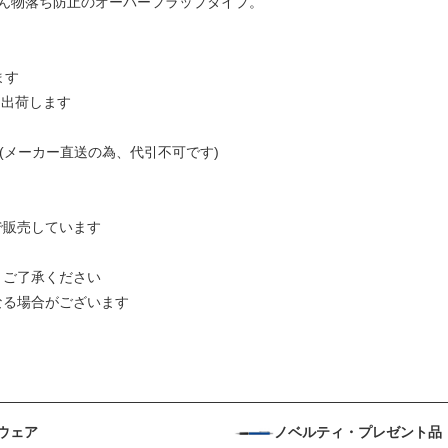
ん物落ち防止のオーバーフラップタイプ。
ます
日出荷します
(メーカー直送の為、代引不可です)
で販売しています
。ご了承ください
なる場合がございます
ウェア
ノベルティ・プレゼント品