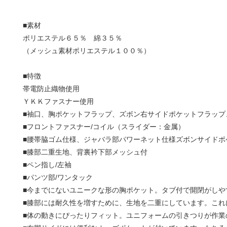
■素材
ポリエステル６５％ 綿３５％
（メッシュ素材ポリエステル１００％）
■特徴
帯電防止織物使用
ＹＫＫファスナー使用
■袖口、胸ポケットフラップ、ズボン右サイドポケットフラップ
■フロントファスナー/コイル（スライダー：金属）
■腰帯脇ゴム仕様、ジャバラ部パワーネット仕様ズボンサイドポ
■膝部二重生地、背裏衿下部メッシュ付
■ペン指し/左袖
■パンツ部/ワンタック
■今までにないユニークな形の胸ポケット。タブ付で開閉がし
■膝部には耐久性を増すために、生地を二重にしています。こ
■体の動きにぴったりフィット。ユニフォームの引きつりが作業