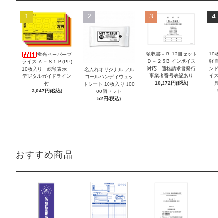
1
2
3
4
領収書－Ｂ 12冊セット
10
蛍光ペーパープ
Ｄ－２５B インボイス
軽自
ライス Ａ－８１Ｐ(PP)
対応 適格請求書発行
ンド
10枚入り 総額表示
名入れオリジナル アル
事業者番号表記あり
イス
デジタルガイドライン
コールハンディウェッ
10,272円(税込)
具
付
トシート 10枚入り 100
3,047円(税込)
00個セット
52円(税込)
おすすめ商品