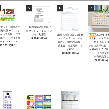
5
6
7
枚セット 総額表示
一般整備納品請求書 ８
動車用 SK製 （サ
冊セット Ｄ－１１ イン
イッチ合板） プラ
ボイス対応型
納品見積請求書 12冊セ
2027年 令
ボード スライド金
6,364円(税込)
ット Ｄ－７ インボイ
名入れ パステル
付き ＳＫ－２５
ス対応 納品/見積り
リー 卓上 カレンダ
50,131円(税込)
請求書 売上元帳 ３
10311箔押印刷 
枚複写
～990冊まで10
13,358円(税込)
セット 9月まで
10月納品価格
209円(税込)