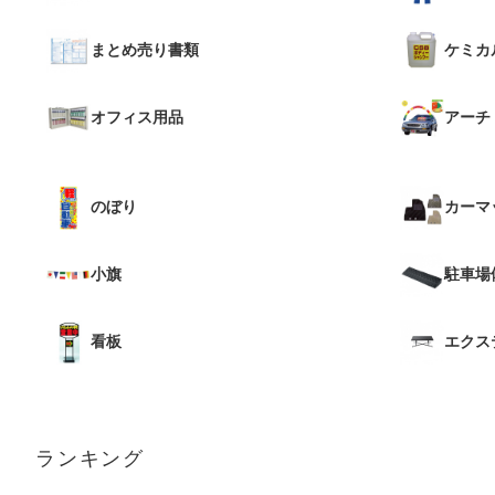
まとめ売り書類
ケミカ
オフィス用品
アーチ
のぼり
カーマ
小旗
駐車場
看板
エクス
ランキング