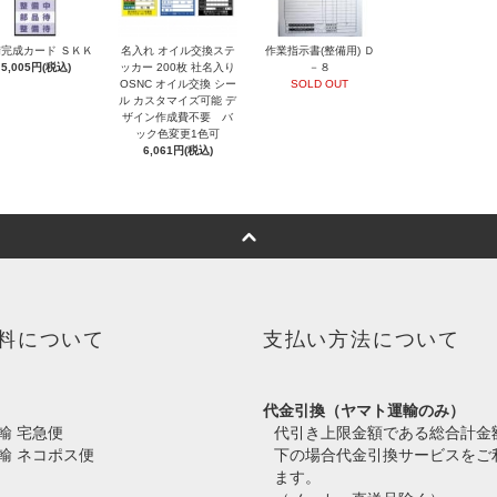
完成カード ＳＫＫ
名入れ オイル交換ステ
作業指示書(整備用) Ｄ
5,005円(税込)
ッカー 200枚 社名入り
－８
OSNC オイル交換 シー
SOLD OUT
ル カスタマイズ可能 デ
ザイン作成費不要 バ
ック色変更1色可
6,061円(税込)
料について
支払い方法について
代金引換（ヤマト運輸のみ）
輸 宅急便
代引き上限金額である総合計金
輸 ネコポス便
下の場合代金引換サービスをご
ます。