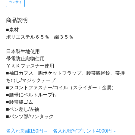
カンサイ
商品説明
■素材
ポリエステル６５％ 綿３５％
日本製生地使用
帯電防止織物使用
ＹＫＫファスナー使用
■袖口カフス、胸ポケットフラップ、腰帯脇尾錠、帯持
ち出し/マジックテープ
■フロントファスナー/コイル（スライダー：金属）
■腰帯にベルトループ付
■腰帯脇ゴム
■ペン差し/左袖
■パンツ部/ワンタック
名入れ刺繍150円～ 名入れ転写プリント4000円～