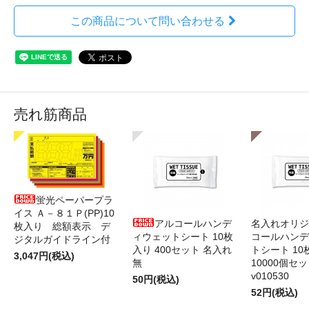
この商品について問い合わせる
売れ筋商品
蛍光ペーパープラ
イス Ａ－８１Ｐ(PP)10
アルコールハンデ
名入れオリジ
枚入り 総額表示 デ
ィウェットシート 10枚
コールハンデ
ジタルガイドライン付
入り 400セット 名入れ
トシート 10
3,047円(税込)
無
10000個セ
v010530
50円(税込)
52円(税込)