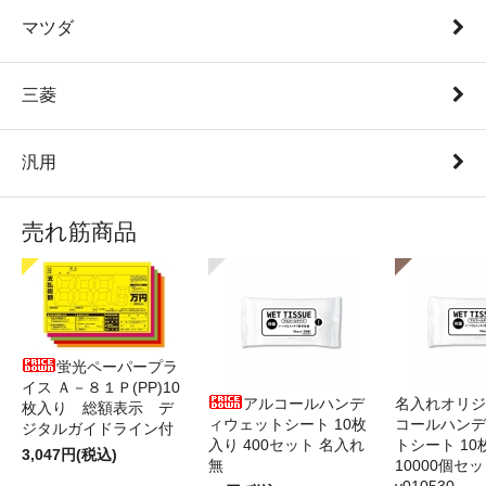
マツダ
三菱
汎用
売れ筋商品
蛍光ペーパープラ
イス Ａ－８１Ｐ(PP)10
アルコールハンデ
名入れオリジ
枚入り 総額表示 デ
ィウェットシート 10枚
コールハンデ
ジタルガイドライン付
入り 400セット 名入れ
トシート 10
3,047円(税込)
無
10000個セ