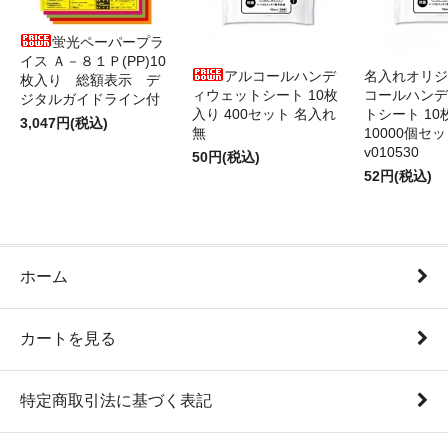
蛍光ペーパープラ
イス Ａ－８１Ｐ(PP)10
アルコールハンデ
名入れオリジ
枚入り 総額表示 デ
ィウェットシート 10枚
コールハンデ
ジタルガイドライン付
入り 400セット 名入れ
トシート 10
3,047円(税込)
無
10000個セ
v010530
50円(税込)
52円(税込)
ホーム
カートを見る
特定商取引法に基づく表記