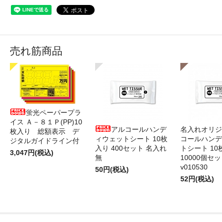
売れ筋商品
蛍光ペーパープラ
イス Ａ－８１Ｐ(PP)10
アルコールハンデ
名入れオリジ
枚入り 総額表示 デ
ィウェットシート 10枚
コールハンデ
ジタルガイドライン付
入り 400セット 名入れ
トシート 10
3,047円(税込)
無
10000個セ
v010530
50円(税込)
52円(税込)