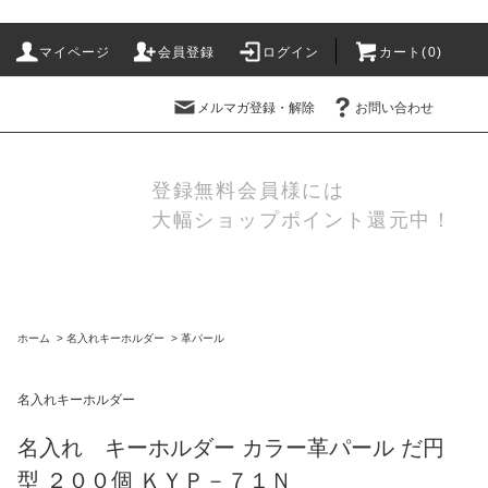
マイページ
会員登録
ログイン
カート(
0
)
メルマガ登録・解除
お問い合わせ
登録無料会員様には
大幅ショップポイント還元中！
ホーム
>
名入れキーホルダー
>
革パール
名入れキーホルダー
名入れ キーホルダー カラー革パール だ円
型 ２００個 ＫＹＰ－７１Ｎ