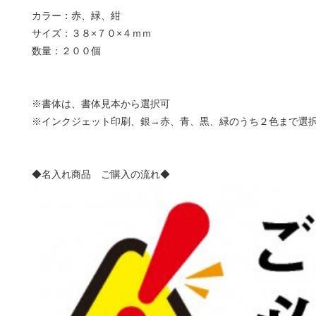
カラー：赤、緑、紺
サイズ：３８×７０×４ｍｍ
数量：２００個
※書体は、書体見本から選択可
※インクジェット印刷、銀→赤、青、黒、緑のうち２色まで選
◆名入れ商品 ご購入の流れ◆