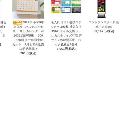
2冊セ
2027年 令和9年
名入れ オイル交換ステ
エントランスボード 新
ンボイ
名入れ パステルメモ
ッカー 200枚 社名入り
車中古車etc
積り
リー 卓上 カレンダーv0
OSNC オイル交換 シー
59,147円(税込)
 ３
10311箔押印刷 200
ル カスタマイズ可能 デ
～990冊まで10冊単位
ザイン作成費不要 バ
)
セット 9月までの販売
ック色変更1色可
10月納品価格
6,061円(税込)
209円(税込)