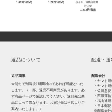
1,619円(税込)
1,222円(税込)
ボイス 適格請求書
対応型
1,212円(税込)
返品について
配送・送
返品期限
配送会社
・ヤマト運
未開封で到着後1週間以内であれば可能といた
・ヤマト運
します。（一部、返品不可商品があります。必
・佐川急便
・西濃運輸
ず商品ページで確認してください。返品先は商
・福山通運
品によって異なります。お届け先は当店よりご
・日本郵便
案内いたします。）
※配送会社