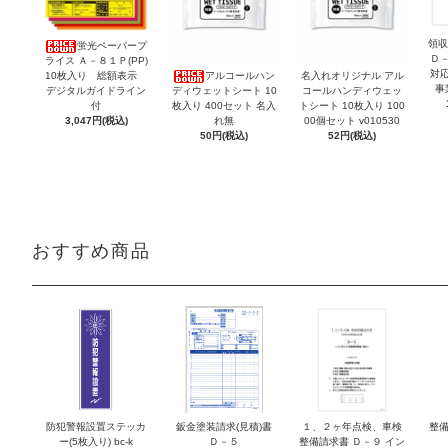
領収
蛍光ペーパープ
Ｄ
ライス Ａ－８１Ｐ(PP)
対
10枚入り 総額表示
アルコールハン
名入れオリジナル アル
事
デジタルガイドライン
ディウェットシート 10
コールハンディウェッ
付
枚入り 400セット 名入
トシート 10枚入り 100
3,047円(税込)
れ無
00個セット v010530
50円(税込)
52円(税込)
おすすめ商品
防犯警報設置ステッカ
鈑金塗装請求(見積)書
１、２ヶ年点検、車検
整備
ー(5枚入り) bc-k
Ｄ－５
整備請求書 Ｄ－９ イン