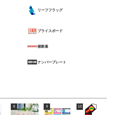
リーフフラッグ
プライスボード
横断幕
ナンバープレート
8
9
10