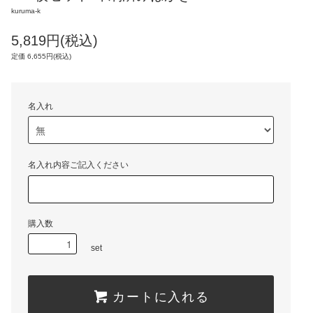
kuruma-k
5,819円(税込)
定価 6,655円(税込)
名入れ
名入れ内容ご記入ください
購入数
set
カートに入れる