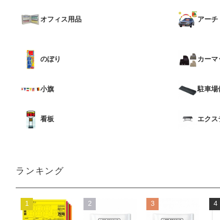
オフィス用品
アーチ
のぼり
カーマ
小旗
駐車場
看板
エクス
ランキング
1
2
3
4