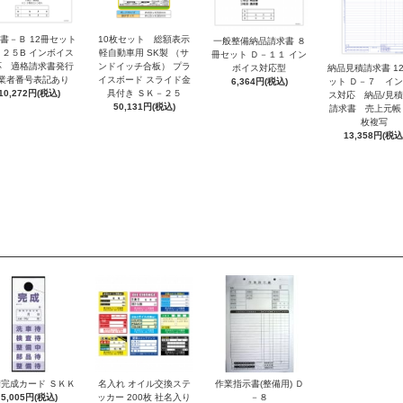
書－Ｂ 12冊セット
10枚セット 総額表示
一般整備納品請求書 ８
－２５B インボイス
軽自動車用 SK製 （サ
冊セット Ｄ－１１ イン
応 適格請求書発行
ンドイッチ合板） プラ
ボイス対応型
納品見積請求書 1
業者番号表記あり
イスボード スライド金
6,364円(税込)
ット Ｄ－７ イ
10,272円(税込)
具付き ＳＫ－２５
ス対応 納品/見
50,131円(税込)
請求書 売上元帳
枚複写
13,358円(税込
完成カード ＳＫＫ
名入れ オイル交換ステ
作業指示書(整備用) Ｄ
5,005円(税込)
ッカー 200枚 社名入り
－８