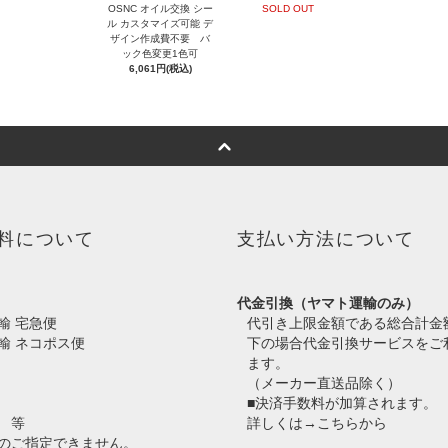
OSNC オイル交換 シー
SOLD OUT
ル カスタマイズ可能 デ
ザイン作成費不要 バ
ック色変更1色可
6,061円(税込)
料について
支払い方法について
代金引換（ヤマト運輸のみ）
輸 宅急便
代引き上限金額である総合計金
輸 ネコポス便
下の場合代金引換サービスをご
ます。
（メーカー直送品除く）
■決済手数料が加算されます。
 等
詳しくは→
こちらから
のご指定できません。