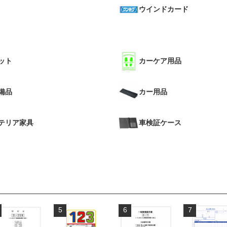
ウインドカード
ット
カーケア用品
備品
カー用品
テリア家具
車検証ケース
5
6
7