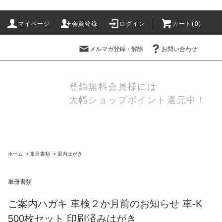
マイページ
会員登録
ログイン
カート(
0
)
メルマガ登録・解除
お問い合わせ
登録無料会員様には
大幅ショップポイント還元中！
ホーム
>
単冊書類
>
案内はがき
単冊書類
ご案内ハガキ 車検２か月前のお知らせ 車-K
500枚セット 印刷済みはがき