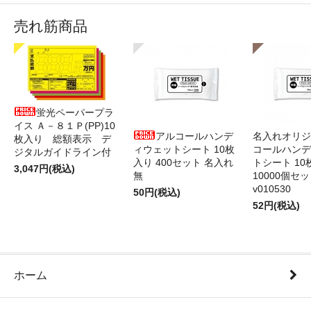
売れ筋商品
蛍光ペーパープラ
イス Ａ－８１Ｐ(PP)10
アルコールハンデ
名入れオリジ
枚入り 総額表示 デ
ィウェットシート 10枚
コールハンデ
ジタルガイドライン付
入り 400セット 名入れ
トシート 10
3,047円(税込)
無
10000個セ
v010530
50円(税込)
52円(税込)
ホーム