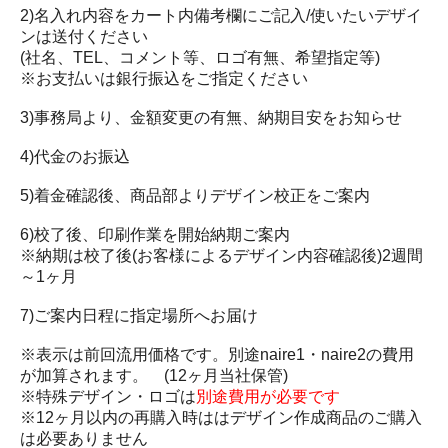
2)名入れ内容をカート内備考欄にご記入/使いたいデザイ
ンは送付ください
(社名、TEL、コメント等、ロゴ有無、希望指定等)
※お支払いは銀行振込をご指定ください
3)事務局より、金額変更の有無、納期目安をお知らせ
4)代金のお振込
5)着金確認後、商品部よりデザイン校正をご案内
6)校了後、印刷作業を開始納期ご案内
※納期は校了後(お客様によるデザイン内容確認後)2週間
～1ヶ月
7)ご案内日程に指定場所へお届け
※表示は前回流用価格です。別途naire1・naire2の費用
が加算されます。 (12ヶ月当社保管)
※特殊デザイン・ロゴは
別途費用が必要です
※12ヶ月以内の再購入時ははデザイン作成商品のご購入
は必要ありません