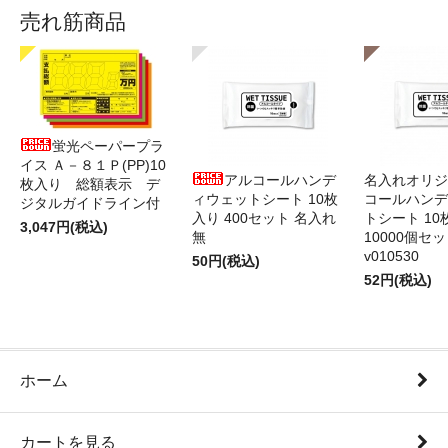
売れ筋商品
蛍光ペーパープラ
イス Ａ－８１Ｐ(PP)10
アルコールハンデ
名入れオリジ
枚入り 総額表示 デ
ィウェットシート 10枚
コールハンデ
ジタルガイドライン付
入り 400セット 名入れ
トシート 10
3,047円(税込)
無
10000個セ
v010530
50円(税込)
52円(税込)
ホーム
カートを見る