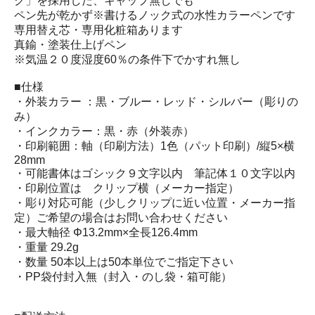
ク」を採用した、キャップ無しでも
ペン先が乾かず※書けるノック式の水性カラーペンです
専用替え芯・専用化粧箱あります
真鍮・塗装仕上げペン
※気温２０度湿度60％の条件下でかすれ無し
■仕様
・外装カラー ：黒・ブルー・レッド・シルバー（彫りの
み）
・インクカラー：黒・赤（外装赤）
・印刷範囲：軸（印刷方法）1色（パット印刷）/縦5×横
28mm
・可能書体はゴシック９文字以内 筆記体１０文字以内
・印刷位置は クリップ横（メーカー指定）
・彫り対応可能（少しクリップに近い位置・メーカー指
定）ご希望の場合はお問い合わせください
・最大軸径 Φ13.2mm×全長126.4mm
・重量 29.2g
・数量 50本以上は50本単位でご指定下さい
・PP袋付封入無（封入・のし袋・箱可能）