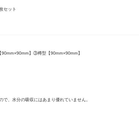
0枚セット
0mm×90mm】③樽型【90mm×90mm】
ので、水分の吸収にはあまり優れていません。