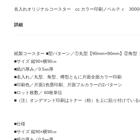
名入れオリジナルコースター cc カラー印刷ノベルティ 300
詳細
紙製コースター
■型パターン／①丸型【90mm×90mm】②角型【9
■サイズ 縦90×横90㎝
■紙の厚み／0.5㎜厚
■名入れ／丸型、角型、樽型ともに片面全面カラー印刷
■印刷色／片面1色墨印刷、片面フルカラーの2パターン
■ロット枚数／ 60枚単位
■（注）オンデマンド印刷はトナー（粉）を上に貼り付けている
■仕様
■サイズ 縦90×横90㎝
■紙の厚み／0.5㎜厚