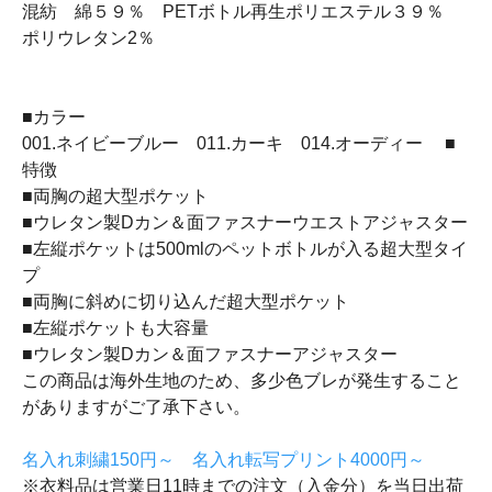
混紡 綿５９％ PETボトル再生ポリエステル３９％
ポリウレタン2％
■カラー
001.ネイビーブルー 011.カーキ 014.オーディー ■
特徴
■両胸の超大型ポケット
■ウレタン製Dカン＆面ファスナーウエストアジャスター
■左縦ポケットは500mlのペットボトルが入る超大型タイ
プ
■両胸に斜めに切り込んだ超大型ポケット
■左縦ポケットも大容量
■ウレタン製Dカン＆面ファスナーアジャスター
この商品は海外生地のため、多少色ブレが発生すること
がありますがご了承下さい。
名入れ刺繍150円～ 名入れ転写プリント4000円～
※衣料品は営業日11時までの注文（入金分）を当日出荷