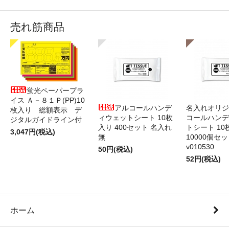
売れ筋商品
蛍光ペーパープラ
イス Ａ－８１Ｐ(PP)10
アルコールハンデ
名入れオリジ
枚入り 総額表示 デ
ィウェットシート 10枚
コールハンデ
ジタルガイドライン付
入り 400セット 名入れ
トシート 10
3,047円(税込)
無
10000個セ
v010530
50円(税込)
52円(税込)
ホーム