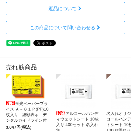
返品について
この商品について問い合わせる
売れ筋商品
蛍光ペーパープラ
イス Ａ－８１Ｐ(PP)10
アルコールハンデ
名入れオリジ
枚入り 総額表示 デ
ィウェットシート 10枚
コールハンデ
ジタルガイドライン付
入り 400セット 名入れ
トシート 10
3,047円(税込)
無
10000個セ