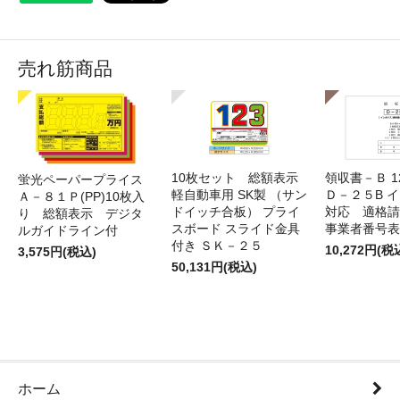
売れ筋商品
10枚セット 総額表示
領収書－Ｂ 
蛍光ペーパープライス
軽自動車用 SK製 （サン
Ｄ－２５B 
Ａ－８１Ｐ(PP)10枚入
ドイッチ合板） プライ
対応 適格請
り 総額表示 デジタ
スボード スライド金具
事業者番号表
ルガイドライン付
付き ＳＫ－２５
10,272円(税
3,575円(税込)
50,131円(税込)
ホーム