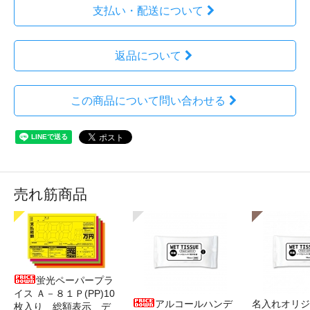
支払い・配送について
返品について
この商品について問い合わせる
売れ筋商品
蛍光ペーパープラ
イス Ａ－８１Ｐ(PP)10
アルコールハンデ
名入れオリジ
枚入り 総額表示 デ