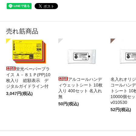
売れ筋商品
蛍光ペーパープラ
イス Ａ－８１Ｐ(PP)10
アルコールハンデ
名入れオリジ
枚入り 総額表示 デ
ィウェットシート 10枚
コールハンデ
ジタルガイドライン付
入り 400セット 名入れ
トシート 10
3,047円(税込)
無
10000個セ
v010530
50円(税込)
52円(税込)