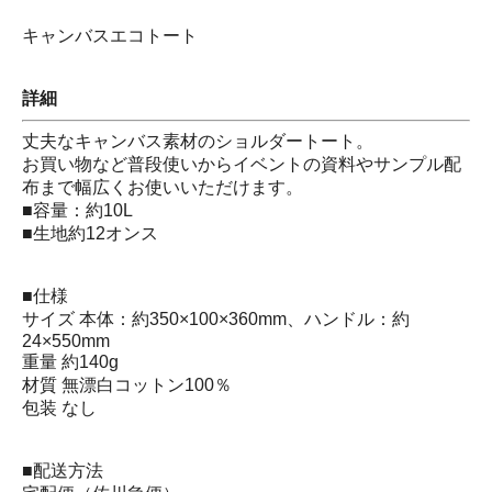
キャンバスエコトート
詳細
丈夫なキャンバス素材のショルダートート。
お買い物など普段使いからイベントの資料やサンプル配
布まで幅広くお使いいただけます。
■容量：約10L
■生地約12オンス
■仕様
サイズ 本体：約350×100×360mm、ハンドル：約
24×550mm
重量 約140g
材質 無漂白コットン100％
包装 なし
■配送方法