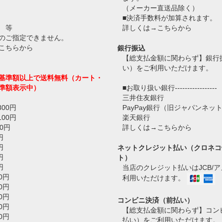
（メーカー直送品除く）
■決済手数料が加算されます。
 等
詳しくは→
こちらから
のご指定できません。
こちらから
銀行振込
【総支払金額に関わらず】銀行
い）をご利用いただけます。
基準額以上で送料無料（カート・
準額表示中）
■お取り扱い銀行-----------------
三井住友銀行
800円
PayPay銀行（旧ジャパンネッ
100円
楽天銀行
0円
詳しくは→
こちらから
円
円
ネットクレジット払い（クロネコ
円
ト）
円
当店のクレジット払いはJCB/
0円
利用いただけます。
0円
0円
コンビニ決済（前払い）
0円
【総支払金額に関わらず】コン
0円
払い）をご利用いただけます。