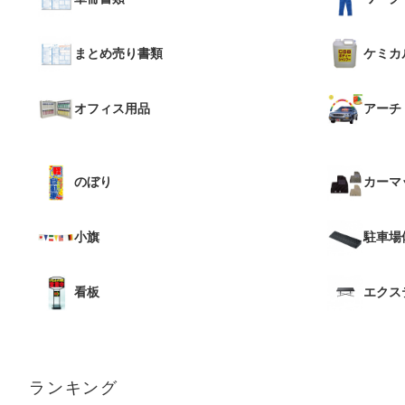
まとめ売り書類
ケミカ
オフィス用品
アーチ
のぼり
カーマ
小旗
駐車場
看板
エクス
ランキング