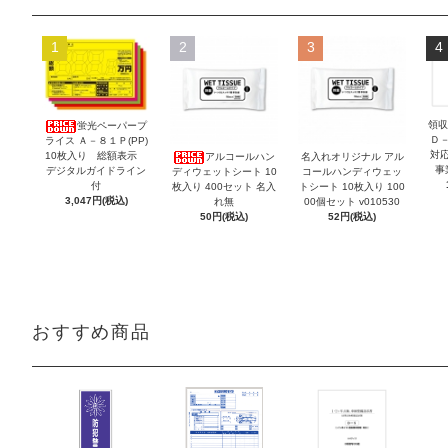
1
2
3
4
領収
蛍光ペーパープ
Ｄ
ライス Ａ－８１Ｐ(PP)
対
10枚入り 総額表示
アルコールハン
名入れオリジナル アル
事
デジタルガイドライン
ディウェットシート 10
コールハンディウェッ
付
枚入り 400セット 名入
トシート 10枚入り 100
3,047円(税込)
れ無
00個セット v010530
50円(税込)
52円(税込)
おすすめ商品