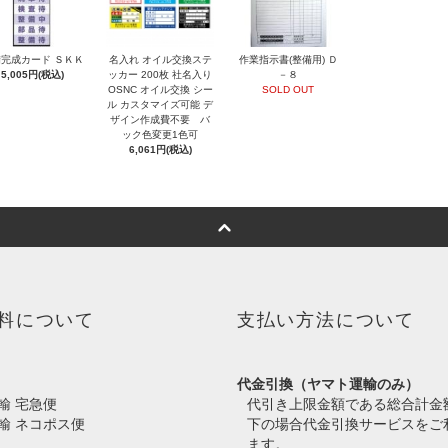
完成カード ＳＫＫ
名入れ オイル交換ステ
作業指示書(整備用) Ｄ
5,005円(税込)
ッカー 200枚 社名入り
－８
OSNC オイル交換 シー
SOLD OUT
ル カスタマイズ可能 デ
ザイン作成費不要 バ
ック色変更1色可
6,061円(税込)
料について
支払い方法について
代金引換（ヤマト運輸のみ）
輸 宅急便
代引き上限金額である総合計金
輸 ネコポス便
下の場合代金引換サービスをご
ます。