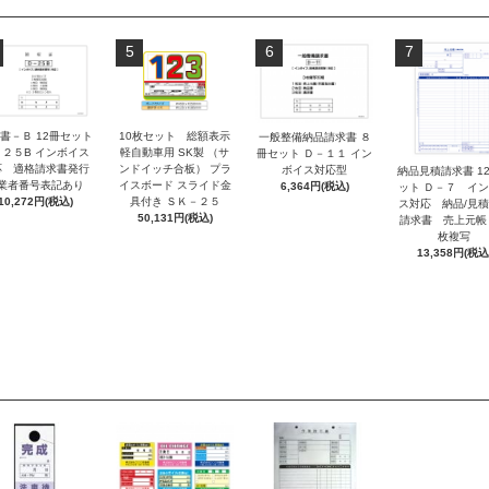
5
6
7
書－Ｂ 12冊セット
10枚セット 総額表示
一般整備納品請求書 ８
－２５B インボイス
軽自動車用 SK製 （サ
冊セット Ｄ－１１ イン
応 適格請求書発行
ンドイッチ合板） プラ
ボイス対応型
納品見積請求書 1
業者番号表記あり
イスボード スライド金
6,364円(税込)
ット Ｄ－７ イ
10,272円(税込)
具付き ＳＫ－２５
ス対応 納品/見
50,131円(税込)
請求書 売上元帳
枚複写
13,358円(税込