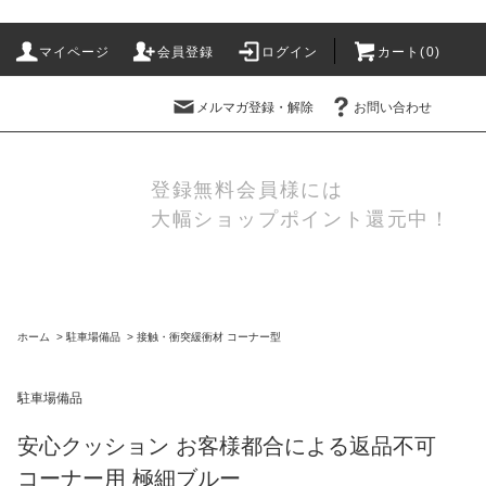
マイページ
会員登録
ログイン
カート(
0
)
メルマガ登録・解除
お問い合わせ
登録無料会員様には
大幅ショップポイント還元中！
ホーム
>
駐車場備品
>
接触・衝突緩衝材 コーナー型
駐車場備品
安心クッション お客様都合による返品不可
コーナー用 極細ブルー