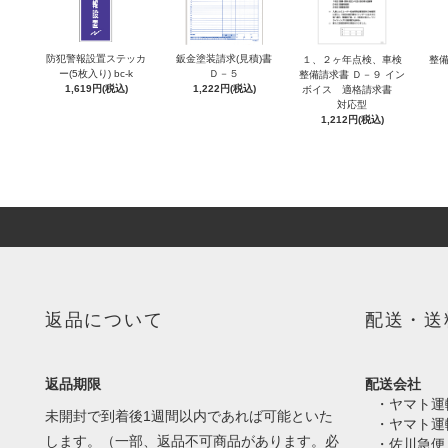
防犯警報設置ステッカ
鈑金塗装請求(見積)書
１、２ヶ年点検、車検
整備
ー(5枚入り) bc-k
Ｄ－５
整備請求書 Ｄ－９ イン
1,619円(税込)
1,222円(税込)
ボイス 適格請求書
対応型
1,212円(税込)
返品について
配送・送
返品期限
配送会社
・ヤマト運
未開封で到着後1週間以内であれば可能といた
・ヤマト運
します。（一部、返品不可商品があります。必
・佐川急便