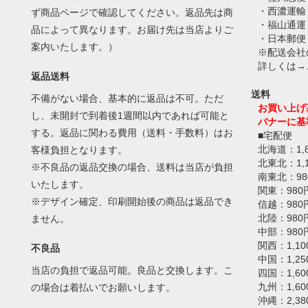
・西濃運輸
ず商品ページで確認してください。返品先は商
・福山通運
品によって異なります。お届け先は当店よりご
・日本郵便
案内いたします。）
※配送会社
詳しくは→
返品送料
送料
不備がない場合、基本的に返品は不可。ただ
お買い上げ
し、未開封で到着後1週間以内であれば可能と
バナーに基
する。返品に関わる費用（送料・手数料）はお
■宅配便
北海道：1,
客様負担となります。
北東北：1,
※不良品の返品交換の場合、送料は当店が負担
南東北：98
いたします。
関東：980
※デザイン確定、印刷開始後の商品は返品でき
信越：980
北陸：980
ません。
中部：980
関西：1,10
不良品
中国：1,25
当店の負担で返品可能。良品と交換します。こ
四国：1,60
九州：1,60
の場合は着払いでお願いします。
沖縄：2,38