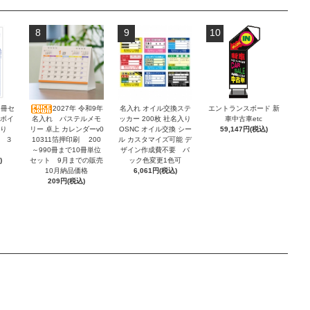
8
9
10
2冊セ
2027年 令和9年
名入れ オイル交換ステ
エントランスボード 新
ンボイ
名入れ パステルメモ
ッカー 200枚 社名入り
車中古車etc
積り
リー 卓上 カレンダーv0
OSNC オイル交換 シー
59,147円(税込)
 ３
10311箔押印刷 200
ル カスタマイズ可能 デ
～990冊まで10冊単位
ザイン作成費不要 バ
)
セット 9月までの販売
ック色変更1色可
10月納品価格
6,061円(税込)
209円(税込)