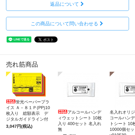
返品について
この商品について問い合わせる
売れ筋商品
蛍光ペーパープラ
イス Ａ－８１Ｐ(PP)10
アルコールハンデ
名入れオリジ
枚入り 総額表示 デ
ィウェットシート 10枚
コールハンデ
ジタルガイドライン付
入り 400セット 名入れ
トシート 10
3,047円(税込)
無
10000個セ