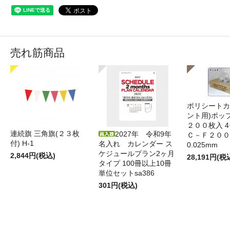
売れ筋商品
ポリシートカ
ント用)ポッ
２００枚入 4
連続旗 三角旗(２３枚
2027年 令和9年
Ｃ－Ｆ２００
付) H-1
名入れ カレンダー ス
0.025mm
ケジュールプラン2ヶ月
2,844円(税込)
28,191円(税
タイプ 100冊以上10冊
単位セットsa386
301円(税込)