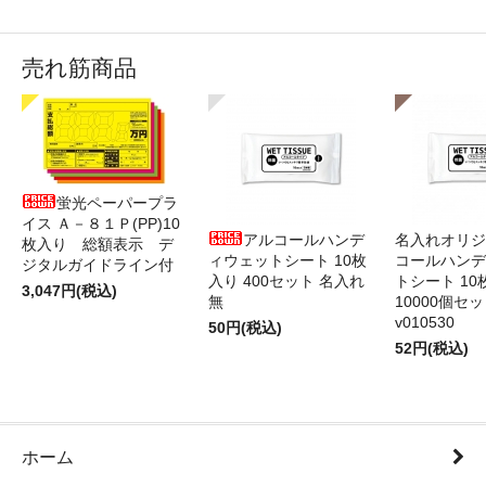
売れ筋商品
蛍光ペーパープラ
イス Ａ－８１Ｐ(PP)10
アルコールハンデ
名入れオリジ
枚入り 総額表示 デ
ィウェットシート 10枚
コールハンデ
ジタルガイドライン付
入り 400セット 名入れ
トシート 10
3,047円(税込)
無
10000個セ
v010530
50円(税込)
52円(税込)
ホーム