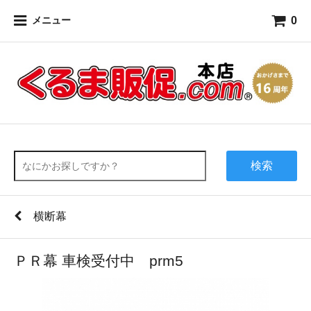
0
メニュー
検索
横断幕
ＰＲ幕 車検受付中 prm5