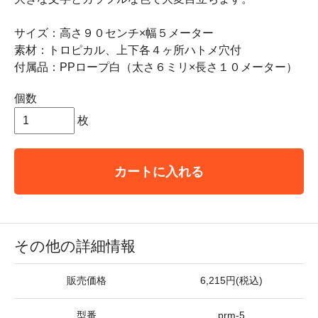
サイズ：高さ９０センチ×幅５メーター
素材：トロピカル、上下各４ヶ所ハトメ穴付
付属品：PPロープ白（太さ６ミリ×長さ１０メーター）
個数
枚
カートに入れる
その他の詳細情報
販売価格
6,215円(税込)
型番
prm-5