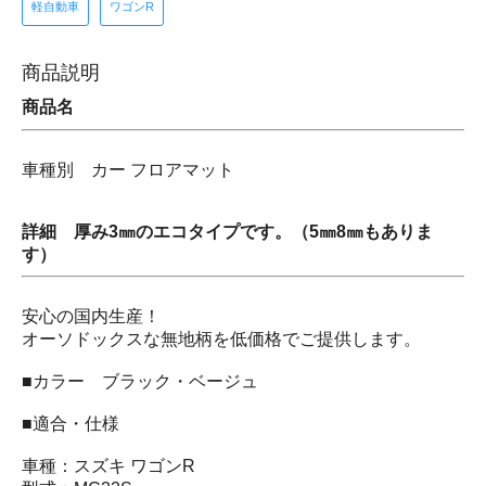
軽自動車
ワゴンR
商品説明
商品名
車種別 カー フロアマット
詳細 厚み3㎜のエコタイプです。（5㎜8㎜もありま
す）
安心の国内生産！
オーソドックスな無地柄を低価格でご提供します。
■カラー ブラック・ベージュ
■適合・仕様
車種：スズキ ワゴンR