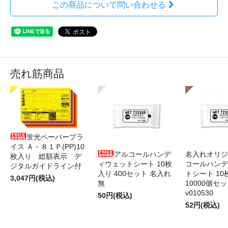
この商品について問い合わせる
売れ筋商品
蛍光ペーパープラ
イス Ａ－８１Ｐ(PP)10
アルコールハンデ
名入れオリジ
枚入り 総額表示 デ
ィウェットシート 10枚
コールハンデ
ジタルガイドライン付
入り 400セット 名入れ
トシート 10
3,047円(税込)
無
10000個セ
v010530
50円(税込)
52円(税込)