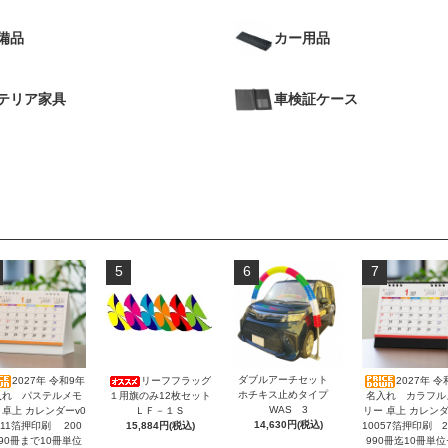
備品
カー用品
テリア家具
車検証ケース
5
6
7
ダブルアーチセット
2027年 令和9年
リーフフラッグ
2027年 令
ホチキス止めタイプ
入れ パステルメモ
１用旗のみ12枚セット
名入れ カラフル
WAS 3
 卓上 カレンダーv0
ＬＦ－１Ｓ
リー 卓上 カレンダ
14,630円(税込)
311箔押印刷 200
15,884円(税込)
10057箔押印刷 2
90冊まで10冊単位
990冊迄10冊単