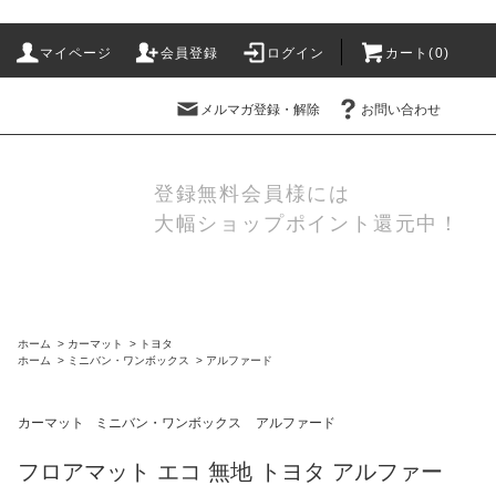
マイページ
会員登録
ログイン
カート(
0
)
メルマガ登録・解除
お問い合わせ
登録無料会員様には
大幅ショップポイント還元中！
ホーム
>
カーマット
>
トヨタ
ホーム
>
ミニバン・ワンボックス
>
アルファード
カーマット
ミニバン・ワンボックス
アルファード
フロアマット エコ 無地 トヨタ アルファー