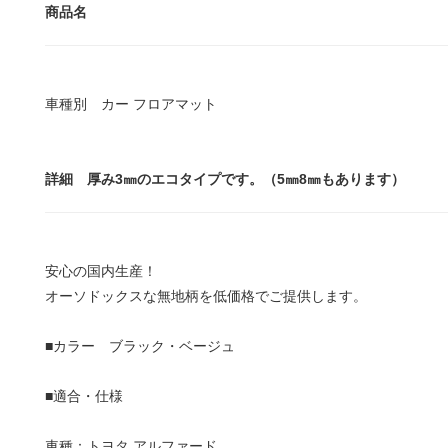
商品名
車種別 カー フロアマット
詳細 厚み3㎜のエコタイプです。（5㎜8㎜もあります）
安心の国内生産！
オーソドックスな無地柄を低価格でご提供します。
■カラー ブラック・ベージュ
■適合・仕様
車種：トヨタ アルファード