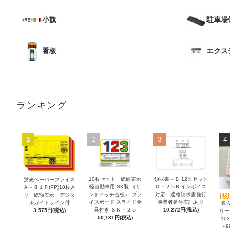
小旗
駐車場
看板
エクス
ランキング
1
2
3
4
10枚セット 総額表示
領収書－Ｂ 12冊セット
蛍光ペーパープライス
軽自動車用 SK製 （サ
Ｄ－２５B インボイス
Ａ－８１Ｐ(PP)10枚入
ンドイッチ合板） プラ
対応 適格請求書発行
り 総額表示 デジタ
イスボード スライド金
事業者番号表記あり
ルガイドライン付
名
具付き ＳＫ－２５
10,272円(税込)
3,575円(税込)
リー
50,131円(税込)
10
～9