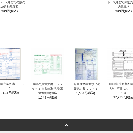
ト 9月までの販売
ト 9月までの販売
10月納品価格
納品価格
209円(税込)
209円(税込)
販売契約書 Ｄ－２
自動車 売買契約書
車輌売買注文書 Ｄ－２
二輪車注文書並びに売
０
取用) 12冊セット
６－Ｓ 自動車取得税(環
買契約書 Ｄ２－１
1,661円(税込)
１４
境性能割)適応
1,557円(税込)
17,765円(税込
1,349円(税込)