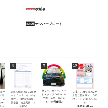
横断幕
ナンバープレート
8
9
10
新ジャンボアーチセッ
和9年
納品見積請求書 12冊セ
ご案内ハガキ 車検2か
ト Ａタイプ JAS-A 中
メモ
ット Ｄ－７ インボイ
月前ご案内 車－Ｌ 500
古車 新車 展示会
ーv0
ス対応 納品/見積り
枚セット 印刷済みはが
17,765円(税込)
00～
請求書 売上元帳 ３
き
位セッ
枚複写
5,819円(税込)