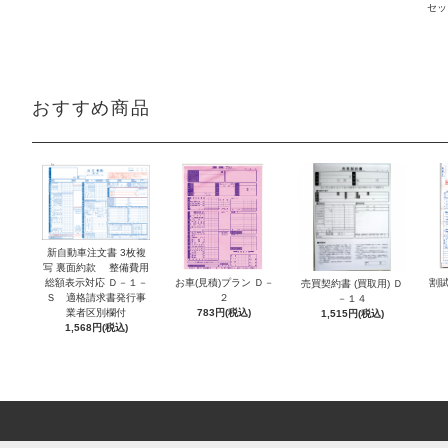
セッ
おすすめ商品
新自動車注文書 3枚複
写 裏面約款 整備費用
お車(見積)プラン Ｄ－
割賦
総額表示対応 Ｄ－１－
売買契約書 (買取用) Ｄ
２
Ｓ 適格請求書発行事
－１４
783円(税込)
業者区別欄付
1,515円(税込)
1,568円(税込)