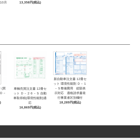
10月
13,358円(税込)
新自動車注文書 12冊セ
ット 環境性能割 Ｄ－１
 (買
－Ｓ整備費用 総額表
車輌売買注文書 12冊セ
 Ｄ－
示対応 適格請求書発
ット Ｄ－２６－Ｓ 自動
行事業者区別欄付
車取得税(環境性能割)適
)
18,289円(税込)
応
16,869円(税込)