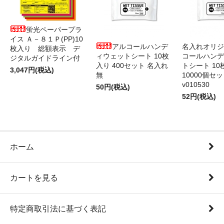
蛍光ペーパープラ
イス Ａ－８１Ｐ(PP)10
アルコールハンデ
名入れオリジ
枚入り 総額表示 デ
ィウェットシート 10枚
コールハンデ
ジタルガイドライン付
入り 400セット 名入れ
トシート 10
3,047円(税込)
無
10000個セ
v010530
50円(税込)
52円(税込)
ホーム
カートを見る
特定商取引法に基づく表記