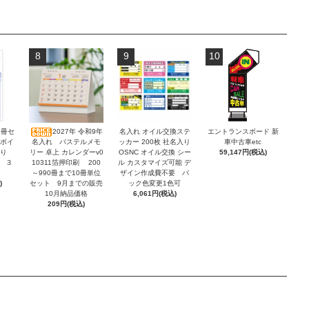
8
9
10
2冊セ
2027年 令和9年
名入れ オイル交換ステ
エントランスボード 新
ンボイ
名入れ パステルメモ
ッカー 200枚 社名入り
車中古車etc
積り
リー 卓上 カレンダーv0
OSNC オイル交換 シー
59,147円(税込)
 ３
10311箔押印刷 200
ル カスタマイズ可能 デ
～990冊まで10冊単位
ザイン作成費不要 バ
)
セット 9月までの販売
ック色変更1色可
10月納品価格
6,061円(税込)
209円(税込)