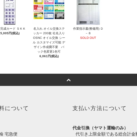
完成カード ＳＫＫ
名入れ オイル交換ステ
作業指示書(整備用) Ｄ
5,005円(税込)
ッカー 200枚 社名入り
－８
OSNC オイル交換 シー
SOLD OUT
ル カスタマイズ可能 デ
ザイン作成費不要 バ
ック色変更1色可
6,061円(税込)
料について
支払い方法について
代金引換（ヤマト運輸のみ）
輸 宅急便
代引き上限金額である総合計金