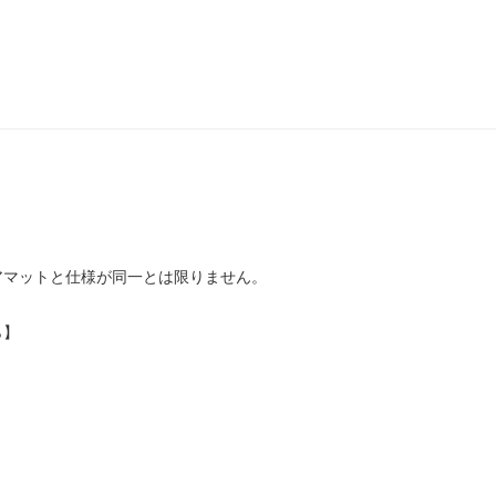
アマットと仕様が同一とは限りません。
ら】