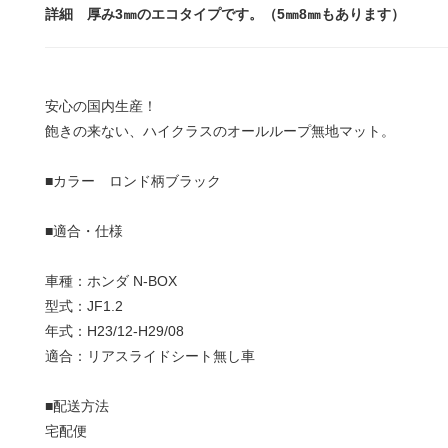
詳細 厚み3㎜のエコタイプです。（5㎜8㎜もあります）
安心の国内生産！
飽きの来ない、ハイクラスのオールループ無地マット。
■カラー ロンド柄ブラック
■適合・仕様
車種：ホンダ N-BOX
型式：JF1.2
年式：H23/12-H29/08
適合：リアスライドシート無し車
■配送方法
宅配便