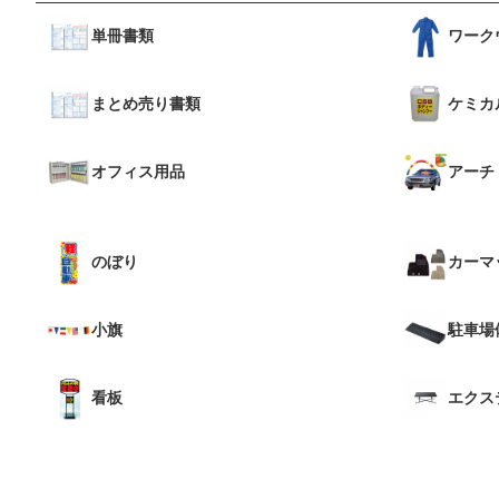
単冊書類
ワーク
まとめ売り書類
ケミカ
オフィス用品
アーチ
のぼり
カーマ
小旗
駐車場
看板
エクス