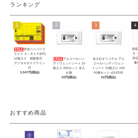
ランキング
1
2
3
4
領収
蛍光ペーパープ
Ｄ
ライス Ａ－８１Ｐ(PP)
対
10枚入り 総額表示
アルコールハン
名入れオリジナル アル
事
デジタルガイドライン
ディウェットシート 10
コールハンディウェッ
付
枚入り 400セット 名入
トシート 10枚入り 100
3,047円(税込)
れ無
00個セット v010530
50円(税込)
52円(税込)
おすすめ商品