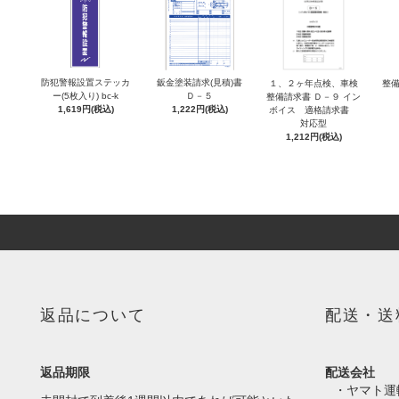
防犯警報設置ステッカ
鈑金塗装請求(見積)書
１、２ヶ年点検、車検
整備
ー(5枚入り) bc-k
Ｄ－５
整備請求書 Ｄ－９ イン
1,619円(税込)
1,222円(税込)
ボイス 適格請求書
対応型
1,212円(税込)
返品について
配送・送
返品期限
配送会社
・ヤマト運