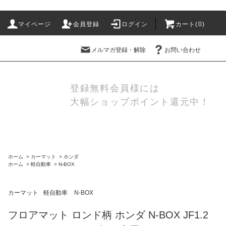
マイページ
会員登録
ログイン
カート(
0
)
メルマガ登録・解除
お問い合わせ
登録無料会員様には
大幅ショップポイント還元中！
ホーム
>
カーマット
>
ホンダ
ホーム
>
軽自動車
>
N-BOX
カーマット
軽自動車
N-BOX
フロアマット ロンド柄 ホンダ N-BOX JF1.2