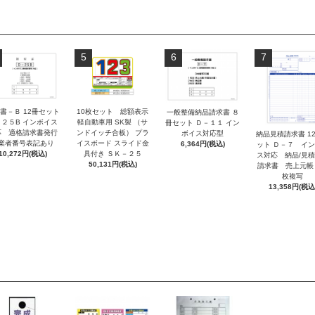
5
6
7
書－Ｂ 12冊セット
10枚セット 総額表示
一般整備納品請求書 ８
－２５B インボイス
軽自動車用 SK製 （サ
冊セット Ｄ－１１ イン
応 適格請求書発行
ンドイッチ合板） プラ
ボイス対応型
納品見積請求書 1
業者番号表記あり
イスボード スライド金
6,364円(税込)
ット Ｄ－７ イ
10,272円(税込)
具付き ＳＫ－２５
ス対応 納品/見
50,131円(税込)
請求書 売上元帳
枚複写
13,358円(税込