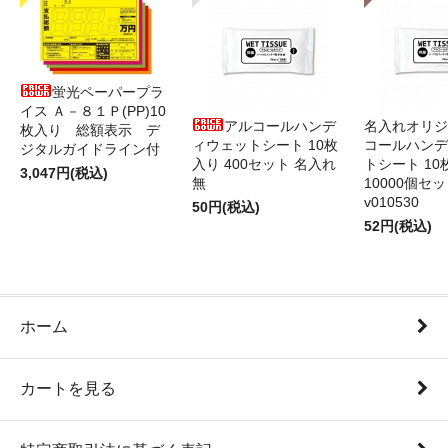
蛍光ペーパープラ
イス Ａ－８１Ｐ(PP)10
アルコールハンデ
名入れオリジ
枚入り 総額表示 デ
ィウェットシート 10枚
コールハンデ
ジタルガイドライン付
入り 400セット 名入れ
トシート 10
3,047円(税込)
無
10000個セ
v010530
50円(税込)
52円(税込)
ホーム
カートを見る