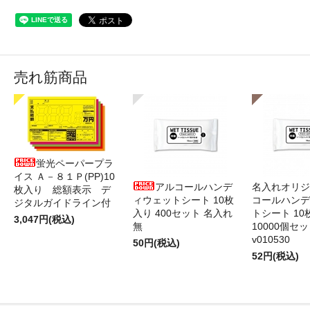
売れ筋商品
蛍光ペーパープラ
イス Ａ－８１Ｐ(PP)10
アルコールハンデ
名入れオリジ
枚入り 総額表示 デ
ィウェットシート 10枚
コールハンデ
ジタルガイドライン付
入り 400セット 名入れ
トシート 10
3,047円(税込)
無
10000個セ
v010530
50円(税込)
52円(税込)