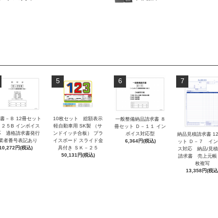
5
6
7
書－Ｂ 12冊セット
10枚セット 総額表示
一般整備納品請求書 ８
－２５B インボイス
軽自動車用 SK製 （サ
冊セット Ｄ－１１ イン
応 適格請求書発行
ンドイッチ合板） プラ
ボイス対応型
納品見積請求書 1
業者番号表記あり
イスボード スライド金
6,364円(税込)
ット Ｄ－７ イ
10,272円(税込)
具付き ＳＫ－２５
ス対応 納品/見
50,131円(税込)
請求書 売上元帳
枚複写
13,358円(税込