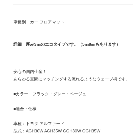
車種別 カー フロアマット
詳細 厚み3㎜のエコタイプです。（5㎜8㎜もあります）
安心の国内生産！
あらゆる空間にマッチングする流れるようなウェーブ柄です。
■カラー ブラック・グレー・ベージュ
■適合・仕様
車種：トヨタ アルファード
型式：AGH30W AGH35W GGH30W GGH35W