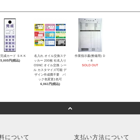
完成カード ＳＫＫ
名入れ オイル交換ステ
作業指示書(整備用) Ｄ
5,005円(税込)
ッカー 200枚 社名入り
－８
OSNC オイル交換 シー
SOLD OUT
ル カスタマイズ可能 デ
ザイン作成費不要 バ
ック色変更1色可
6,061円(税込)
料について
支払い方法について