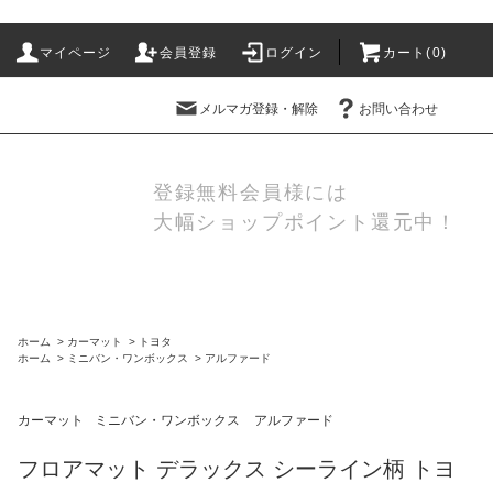
マイページ
会員登録
ログイン
カート(
0
)
メルマガ登録・解除
お問い合わせ
登録無料会員様には
大幅ショップポイント還元中！
ホーム
>
カーマット
>
トヨタ
ホーム
>
ミニバン・ワンボックス
>
アルファード
カーマット
ミニバン・ワンボックス
アルファード
フロアマット デラックス シーライン柄 トヨ