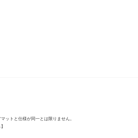
アマットと仕様が同一とは限りません。
ら】