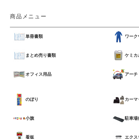
商品メニュー
単冊書類
ワーク
まとめ売り書類
ケミカ
オフィス用品
アーチ
のぼり
カーマ
小旗
駐車場
看板
エクス