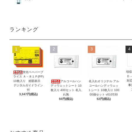
ランキング
1
2
3
4
領収
蛍光ペーパープ
Ｄ
ライス Ａ－８１Ｐ(PP)
対
10枚入り 総額表示
アルコールハン
名入れオリジナル アル
事
デジタルガイドライン
ディウェットシート 10
コールハンディウェッ
付
枚入り 400セット 名入
トシート 10枚入り 100
3,047円(税込)
れ無
00個セット v010530
50円(税込)
52円(税込)