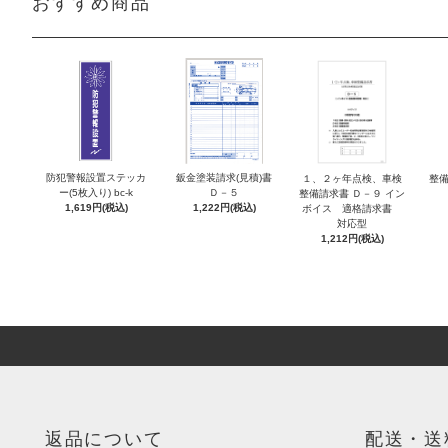
おすすめ商品
防犯警報設置ステッカ
鈑金塗装請求(見積)書
１、２ヶ年点検、車検
整備
ー(5枚入り) bc-k
Ｄ－５
整備請求書 Ｄ－９ イン
1,619円(税込)
1,222円(税込)
ボイス 適格請求書
対応型
1,212円(税込)
返品について
配送・送