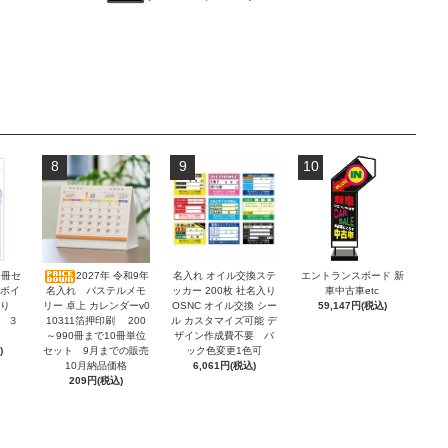
8
9
10
2冊セ
2027年 令和9年
名入れ オイル交換ステ
エントランスボード 新
ンボイ
名入れ パステルメモ
ッカー 200枚 社名入り
車中古車etc
積り
リー 卓上 カレンダーv0
OSNC オイル交換 シー
59,147円(税込)
 ３
10311箔押印刷 200
ル カスタマイズ可能 デ
～990冊まで10冊単位
ザイン作成費不要 バ
)
セット 9月までの販売
ック色変更1色可
10月納品価格
6,061円(税込)
209円(税込)