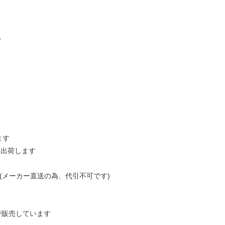
％
ます
日出荷します
(メーカー直送の為、代引不可です)
で販売しています