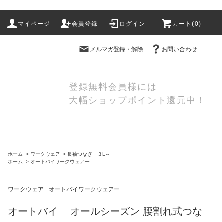
マイページ
会員登録
ログイン
カート(
0
)
メルマガ登録・解除
お問い合わせ
登録無料会員様には
大幅ショップポイント還元中！
ホーム
>
ワークウェア
>
長袖つなぎ ３L～
ホーム
>
オートバイワークウェアー
ワークウェア
オートバイワークウェアー
オートバイ オールシーズン 腰割れ式つな