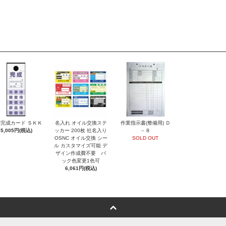
完成カード ＳＫＫ
名入れ オイル交換ステ
作業指示書(整備用) Ｄ
5,005円(税込)
ッカー 200枚 社名入り
－８
OSNC オイル交換 シー
SOLD OUT
ル カスタマイズ可能 デ
ザイン作成費不要 バ
ック色変更1色可
6,061円(税込)