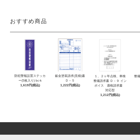
おすすめ商品
防犯警報設置ステッカ
鈑金塗装請求(見積)書
１、２ヶ年点検、車検
整備
ー(5枚入り) bc-k
Ｄ－５
整備請求書 Ｄ－９ イン
1,619円(税込)
1,222円(税込)
ボイス 適格請求書
対応型
1,212円(税込)