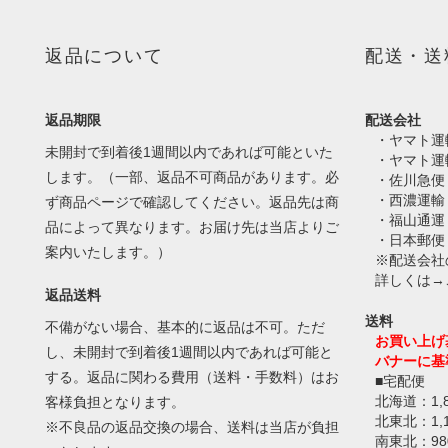
返品について
配送・送
返品期限
配送会社
・ヤマト運
未開封で到着後1週間以内であれば可能といた
・ヤマト運
します。（一部、返品不可商品があります。必
・佐川急便
・西濃運輸
ず商品ページで確認してください。返品先は商
・福山通運
品によって異なります。お届け先は当店よりご
・日本郵便
案内いたします。）
※配送会社
詳しくは→
返品送料
送料
不備がない場合、基本的に返品は不可。ただ
お買い上げ
し、未開封で到着後1週間以内であれば可能と
バナーに基
する。返品に関わる費用（送料・手数料）はお
■宅配便
北海道：1,
客様負担となります。
北東北：1,
※不良品の返品交換の場合、送料は当店が負担
南東北：98