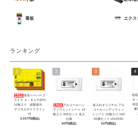
看板
エクス
ランキング
1
2
3
4
領収
蛍光ペーパープ
Ｄ
ライス Ａ－８１Ｐ(PP)
対
10枚入り 総額表示
アルコールハン
名入れオリジナル アル
事
デジタルガイドライン
ディウェットシート 10
コールハンディウェッ
付
枚入り 400セット 名入
トシート 10枚入り 100
3,047円(税込)
れ無
00個セット v010530
50円(税込)
52円(税込)