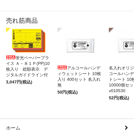
売れ筋商品
蛍光ペーパープラ
イス Ａ－８１Ｐ(PP)10
アルコールハンデ
名入れオリジ
枚入り 総額表示 デ
ィウェットシート 10枚
コールハンデ
ジタルガイドライン付
入り 400セット 名入れ
トシート 10
3,047円(税込)
無
10000個セ
v010530
50円(税込)
52円(税込)
ホーム