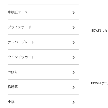
車検証ケース
プライスボード
EDWIN つな
ナンバープレート
ウインドウカード
のぼり
EDWIN デニ
横断幕
小旗